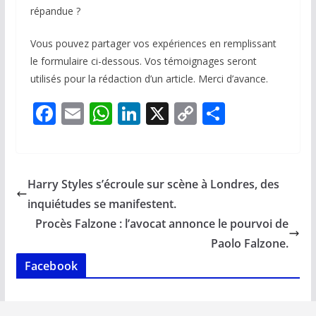
répandue ?
Vous pouvez partager vos expériences en remplissant
le formulaire ci-dessous. Vos témoignages seront
utilisés pour la rédaction d’un article. Merci d’avance.
F
E
W
Li
X
C
P
ac
m
h
n
o
ar
e
ai
at
k
p
ta
b
l
s
e
y
g
Harry Styles s’écroule sur scène à Londres, des
o
A
dI
Li
er
inquiétudes se manifestent.
o
p
n
n
Procès Falzone : l’avocat annonce le pourvoi de
k
p
k
Paolo Falzone.
Facebook