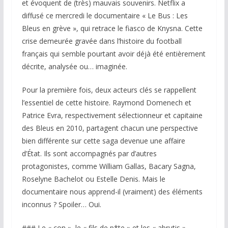
et évoquent de (très) mauvais souvenirs. Netflix a
diffusé ce mercredi le documentaire « Le Bus : Les
Bleus en grève », qui retrace le fiasco de Knysna. Cette
crise demeurée gravée dans l’histoire du football
français qui semble pourtant avoir déjà été entièrement
décrite, analysée ou… imaginée.
Pour la première fois, deux acteurs clés se rappellent
l’essentiel de cette histoire. Raymond Domenech et
Patrice Evra, respectivement sélectionneur et capitaine
des Bleus en 2010, partagent chacun une perspective
bien différente sur cette saga devenue une affaire
d’État. Ils sont accompagnés par d’autres
protagonistes, comme William Gallas, Bacary Sagna,
Roselyne Bachelot ou Estelle Denis. Mais le
documentaire nous apprend-il (vraiment) des éléments
inconnus ? Spoiler… Oui.
### Le « con », le « fils de p*te » et les « abrutis »