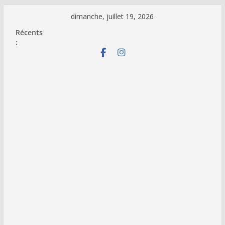
Passer
dimanche, juillet 19, 2026
au
Récents
contenu
: