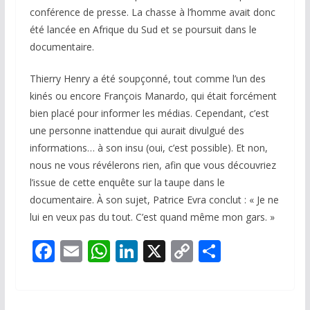
conférence de presse. La chasse à l’homme avait donc
été lancée en Afrique du Sud et se poursuit dans le
documentaire.
Thierry Henry a été soupçonné, tout comme l’un des
kinés ou encore François Manardo, qui était forcément
bien placé pour informer les médias. Cependant, c’est
une personne inattendue qui aurait divulgué des
informations… à son insu (oui, c’est possible). Et non,
nous ne vous révélerons rien, afin que vous découvriez
l’issue de cette enquête sur la taupe dans le
documentaire. À son sujet, Patrice Evra conclut : « Je ne
lui en veux pas du tout. C’est quand même mon gars. »
F
E
W
Li
X
C
P
ac
m
h
n
o
ar
e
ai
at
k
p
ta