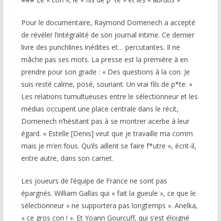
Pour le documentaire, Raymond Domenech a accepté
de révéler l’intégralité de son journal intime. Ce dernier
livre des punchlines inédites et… percutantes. Il ne
mâche pas ses mots. La presse est la première à en
prendre pour son grade : « Des questions à la con. Je
suis resté calme, posé, souriant. Un vrai fils de p*te. »
Les relations tumultueuses entre le sélectionneur et les
médias occupent une place centrale dans le récit,
Domenech n’hésitant pas à se montrer acerbe à leur
égard. « Estelle [Denis] veut que je travaille ma comm
mais je m’en fous. Qu’ils aillent se faire f*utre », écrit-il,
entre autre, dans son carnet.
Les joueurs de l’équipe de France ne sont pas
épargnés. William Gallas qui « fait la gueule », ce que le
sélectionneur « ne supportera pas longtemps ». Anelka,
« ce gros con ! ». Et Yoann Gourcuff, qui s’est éloigné