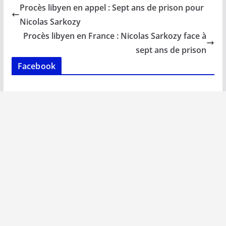
b
l
s
e
y
g
Procès libyen en appel : Sept ans de prison pour
o
A
dI
Li
er
Nicolas Sarkozy
o
p
n
n
Procès libyen en France : Nicolas Sarkozy face à
k
p
k
sept ans de prison
Facebook