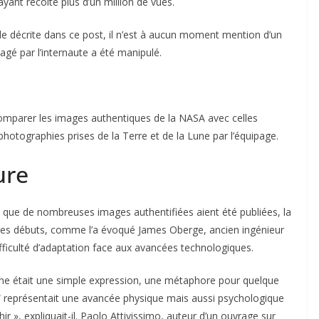
yant récolté plus d’un million de vues.
le décrite dans ce post, il n’est à aucun moment mention d’un
tagé par l’internaute a été manipulé.
e comparer les images authentiques de la NASA avec celles
 photographies prises de la Terre et de la Lune par l’équipage.
ure
n que de nombreuses images authentifiées aient été publiées, la
 ses débuts, comme l’a évoqué James Oberge, ancien ingénieur
ifficulté d’adaptation face aux avancées technologiques.
Lune était une simple expression, une métaphore pour quelque
” représentait une avancée physique mais aussi psychologique
 », expliquait-il. Paolo Attivissimo, auteur d’un ouvrage sur