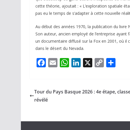
cette théorie, ajoutait : « L’exploration spatiale 
pas eu le temps de s’adapter à cette nouvelle réalit
Au début des années 1970, la publication du livre
N
Son auteur, ancien employé de l’entreprise ayant f
un documentaire diffusé sur la Fox
en 2001
, où il
dans le désert du Nevada.
F
E
W
Li
X
C
P
ac
m
h
n
o
ar
e
ai
at
k
p
ta
b
l
s
e
y
g
Tour du Pays Basque 2026 : 4e étape, clas
o
A
dI
Li
er
révélé
o
p
n
n
k
p
k