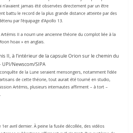
ui n’avaient jamais été observées directement par un être
nt battu le record de la plus grande distance atteinte par des
tenu par l’équipage d’Apollo 13.
rtémis II a nourri une ancienne théorie du complot liée à la
 Moon hoax » en anglais.
 II, à l’intérieur de la capsule Orion sur le chemin du
 UPI/Newscom/SIPA
 la conquête de la Lune seraient mensongers, notamment l’idée
artisans de cette théorie, tout aurait été tourné en studio,
ion Artémis, plusieurs internautes affirment – à tort –
.
1er avril dernier. À peine la fusée décollée, des vidéos