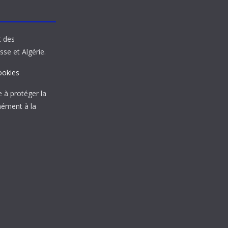
t des
sse et Algérie.
ookies
à protéger la
mément à la