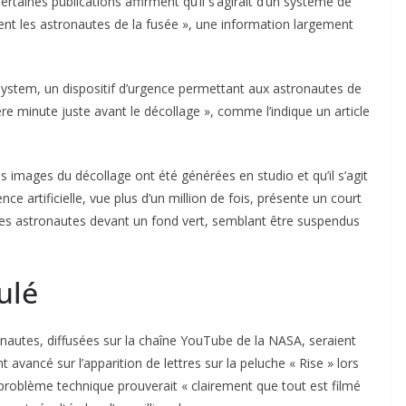
ertaines publications affirment qu’il s’agirait d’un système de
ent les astronautes de la fusée », une information largement
s System, un dispositif d’urgence permettant aux astronautes de
ère minute juste avant le décollage », comme l’indique un article
 images du décollage ont été générées en studio et qu’il s’agit
ce artificielle, vue plus d’un million de fois, présente un court
it des astronautes devant un fond vert, semblant être suspendus
ulé
nautes, diffusées sur la chaîne YouTube de la NASA, seraient
vancé sur l’apparition de lettres sur la peluche « Rise » lors
problème technique prouverait « clairement que tout est filmé