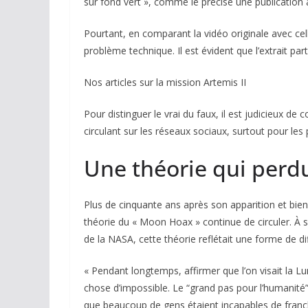
sur fond vert », comme le précise une publication a
Pourtant, en comparant la vidéo originale avec cel
problème technique. Il est évident que l’extrait par
Nos articles sur la mission Artemis II
Pour distinguer le vrai du faux, il est judicieux d
circulant sur les réseaux sociaux, surtout pour les
Une théorie qui perd
Plus de cinquante ans après son apparition et bie
théorie du « Moon Hoax » continue de circuler. À
de la NASA, cette théorie reflétait une forme de d
« Pendant longtemps, affirmer que l’on visait la 
chose d’impossible. Le “grand pas pour l’humanité
que beaucoup de gens étaient incapables de franchir