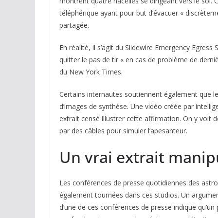
montrent quatre nacelles se dirigeant vers le sol. C
téléphérique ayant pour but d’évacuer « discrètem
partagée.
En réalité, il s’agit du Slidewire Emergency Egres
quitter le pas de tir « en cas de problème de derni
du New York Times.
Certains internautes soutiennent également que les
d’images de synthèse. Une vidéo créée par intelligen
extrait censé illustrer cette affirmation. On y vo
par des câbles pour simuler l’apesanteur.
Un vrai extrait manip
Les conférences de presse quotidiennes des astro
également tournées dans ces studios. Un argument a
d’une de ces conférences de presse indique qu’un 