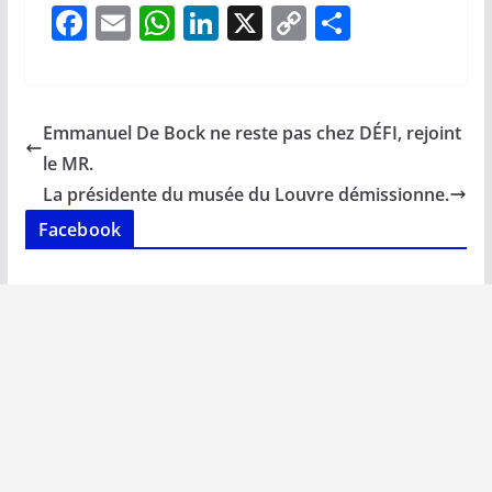
F
E
W
Li
X
C
P
ac
m
h
n
o
ar
e
ai
at
k
p
ta
b
l
s
e
y
g
Emmanuel De Bock ne reste pas chez DÉFI, rejoint
o
A
dI
Li
er
le MR.
o
p
n
n
La présidente du musée du Louvre démissionne.
k
p
k
Facebook