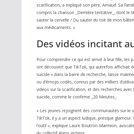
scarification, a expliqué son père, Arnaud. Sa famil
compris la chanson _Dernière tentative_, dont le titr
sauter la cervelle / Ou sauter du toit de mon bâti
aux médicaments. »
Des vidéos incitant au
Pour comprendre ce qui est arrivé à leur fille, le
ont découvert que TikTok, qui autrefois affichait
suicide » dans la barre de recherche, laisse maint
ou d’émojis codés, connus par des milliers d’utili
vidéos sur la scarification, et des recherches ave
suicide, comme le confirme _20 Minutes_.
« Les jeunes rejoignent des communautés sur le 
TikTok, il y a un aspect ludique, presque glamour. M
l’outil », explique Laure Boutron-Marmion, avocat
du collectif Algos victima.