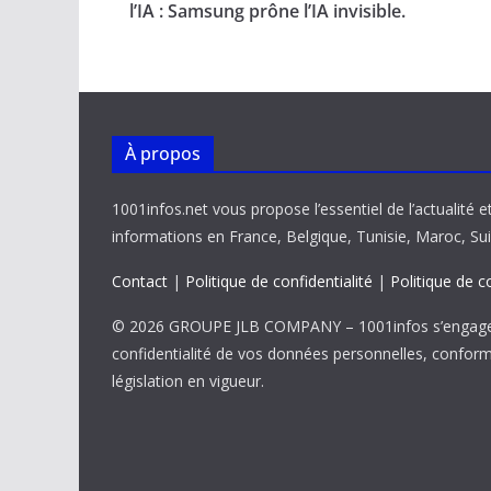
o
A
dI
Li
er
l’IA : Samsung prône l’IA invisible.
o
p
n
n
k
p
k
À propos
1001infos.net vous propose l’essentiel de l’actualité e
informations en France, Belgique, Tunisie, Maroc, Sui
Contact
|
Politique de confidentialité
|
Politique de c
© 2026 GROUPE JLB COMPANY – 1001infos s’engage 
confidentialité de vos données personnelles, confor
législation en vigueur.