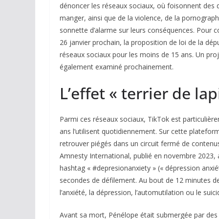
dénoncer les réseaux sociaux, où foisonnent des d
manger, ainsi que de la violence, de la pornographi
sonnette d’alarme sur leurs conséquences. Pour co
26 janvier prochain, la proposition de loi de la dép
réseaux sociaux pour les moins de 15 ans. Un proj
également examiné prochainement.
L’effet « terrier de lap
Parmi ces réseaux sociaux, TikTok est particulièr
ans l’utilisent quotidiennement. Sur cette platef
retrouver piégés dans un circuit fermé de contenus 
Amnesty International, publié en novembre 2023, 
hashtag « #depresionanxiety » (« dépression anxiét
secondes de défilement. Au bout de 12 minutes 
l’anxiété, la dépression, l’automutilation ou le suici
Avant sa mort, Pénélope était submergée par des 