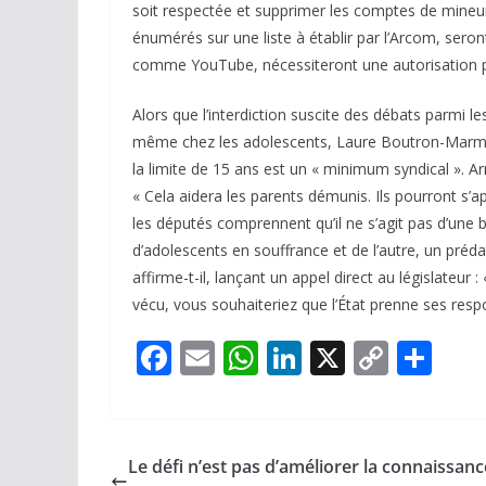
soit respectée et supprimer les comptes de mineur
énumérés sur une liste à établir par l’Arcom, seron
comme YouTube, nécessiteront une autorisation p
Alors que l’interdiction suscite des débats parmi les
même chez les adolescents, Laure Boutron-Marmion
la limite de 15 ans est un « minimum syndical ». A
« Cela aidera les parents démunis. Ils pourront s’app
les députés comprennent qu’il ne s’agit pas d’une bat
d’adolescents en souffrance et de l’autre, un préda
affirme-t-il, lançant un appel direct au législateur 
vécu, vous souhaiteriez que l’État prenne ses respo
F
E
W
Li
X
C
P
ac
m
h
n
o
ar
e
ai
at
k
p
ta
b
l
s
e
y
g
Le défi n’est pas d’améliorer la connaissanc