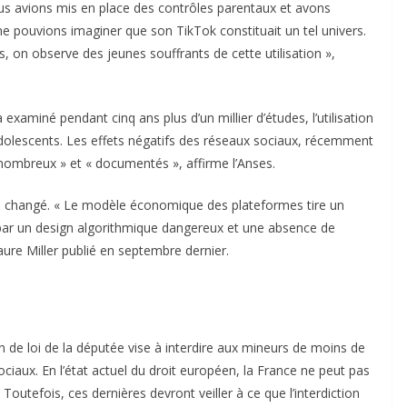
ous avions mis en place des contrôles parentaux et avons
e pouvions imaginer que son TikTok constituait un tel univers.
, on observe des jeunes souffrants de cette utilisation »,
 examiné pendant cinq ans plus d’un millier d’études, l’utilisation
dolescents. Les effets négatifs des réseaux sociaux, récemment
 nombreux » et « documentés », affirme l’Anses.
n’a changé. « Le modèle économique des plateformes tire un
 par un design algorithmique dangereux et une absence de
ure Miller publié en septembre dernier.
ion de loi de la députée vise à interdire aux mineurs de moins de
ciaux. En l’état actuel du droit européen, la France ne peut pas
outefois, ces dernières devront veiller à ce que l’interdiction