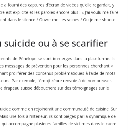
le a fourni des captures d’écran de vidéos qu’elle regardait, y
e est explicite et les paroles encore plus : « J’ai voulu me faire
ment dans le silence / Ouvre-moi les veines / Ou je me shoote
 suicide ou à se scarifier
s parents de Pénélope se sont immergés dans la plateforme. Ils
 des messages de prévention pour les personnes cherchant «
enant proliférer des contenus problématiques à l’aide de mots
sateurs. Par exemple, l’émoji zèbre renvoie à de nombreuses
c le drapeau suisse débouchent sur des témoignages sur le
suicide comme on rejoindrait une communauté de cuisine. Sur
ais une fois à l’intérieur, ils sont piégés par la dynamique de
e qui accompagne plusieurs familles de victimes dans le cadre