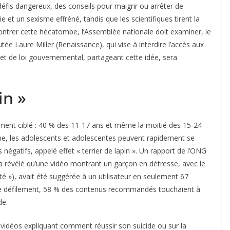
éfis dangereux, des conseils pour maigrir ou arrêter de
e et un sexisme effréné, tandis que les scientifiques tirent la
ntrer cette hécatombe, l’Assemblée nationale doit examiner, le
utée Laure Miller (Renaissance), qui vise à interdire l’accès aux
et de loi gouvernemental, partageant cette idée, sera
in »
ement ciblé : 40 % des 11-17 ans et même la moitié des 15-24
orme, les adolescents et adolescentes peuvent rapidement se
négatifs, appelé effet « terrier de lapin ». Un rapport de l’ONG
a révélé qu’une vidéo montrant un garçon en détresse, avec le
é »), avait été suggérée à un utilisateur en seulement 67
de défilement, 58 % des contenus recommandés touchaient à
de.
vidéos expliquant comment réussir son suicide ou sur la