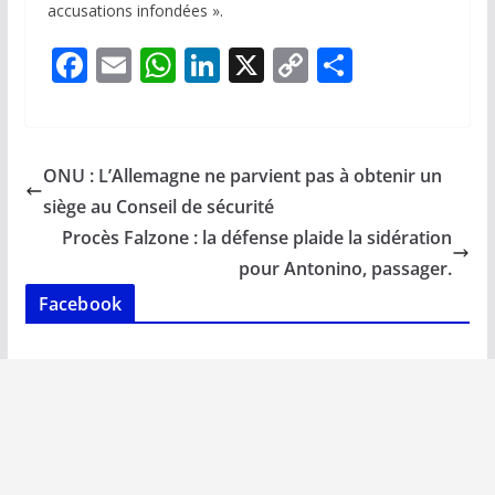
accusations infondées ».
F
E
W
Li
X
C
P
ac
m
h
n
o
ar
e
ai
at
k
p
ta
b
l
s
e
y
g
ONU : L’Allemagne ne parvient pas à obtenir un
o
A
dI
Li
er
siège au Conseil de sécurité
o
p
n
n
Procès Falzone : la défense plaide la sidération
k
p
k
pour Antonino, passager.
Facebook