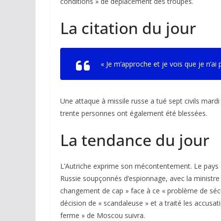
conditions » de déplacement des troupes.
La citation du jour
«
Je m’approche et je vois que je n’a
Une attaque à missile russe a tué sept civils mardi d
trente personnes ont également été blessées.
La tendance du jour
L’Autriche exprime son mécontentement. Le pays a
Russie soupçonnés d’espionnage, avec la ministre
changement de cap » face à ce « problème de sécur
décision de « scandaleuse » et a traité les accusat
ferme » de Moscou suivra.