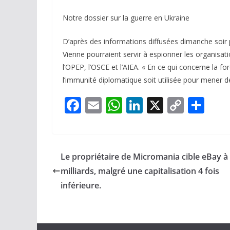
Notre dossier sur la guerre en Ukraine
D’après des informations diffusées dimanche soir p
Vienne pourraient servir à espionner les organisati
l’OPEP, l’OSCE et l’AIEA. « En ce qui concerne la fo
l’immunité diplomatique soit utilisée pour mener de
F
E
W
Li
X
C
P
ac
m
h
n
o
ar
e
ai
at
k
p
ta
b
l
s
e
y
g
Le propriétaire de Micromania cible eBay à
o
A
dI
Li
er
milliards, malgré une capitalisation 4 fois
o
p
n
n
inférieure.
k
p
k