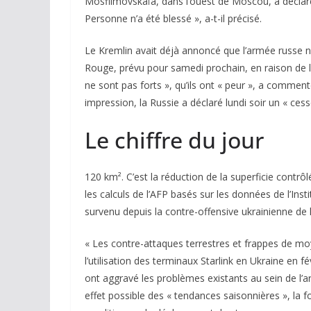
Mosfilmovskaïa, dans l’ouest de Moscou, a déclaré 
Personne n’a été blessé », a-t-il précisé.
Le Kremlin avait déjà annoncé que l’armée russe n’e
Rouge, prévu pour samedi prochain, en raison de l
ne sont pas forts », qu’ils ont « peur », a commen
impression, la Russie a déclaré lundi soir un « cesse
Le chiffre du jour
120 km²
. C’est la réduction de la superficie contrô
les calculs de l’AFP basés sur les données de l’Insti
survenu depuis la contre-offensive ukrainienne de l
« Les contre-attaques terrestres et frappes de mo
l’utilisation des terminaux Starlink en Ukraine en f
ont aggravé les problèmes existants au sein de l’a
effet possible des « tendances saisonnières », la f