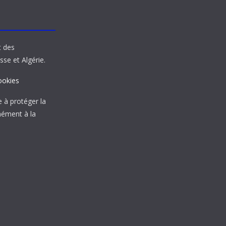
t des
sse et Algérie.
ookies
à protéger la
mément à la