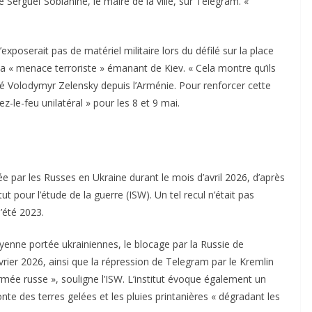
Sergueï Sobianine, le maire de la ville, sur Telegram. «
xposerait pas de matériel militaire lors du défilé sur la place
a « menace terroriste » émanant de Kiev. « Cela montre qu’ils
té Volodymyr Zelensky depuis l’Arménie. Pour renforcer cette
z-le-feu unilatéral » pour les 8 et 9 mai.
lée par les Russes en Ukraine durant le mois d’avril 2026, d’après
tut pour l’étude de la guerre (ISW). Un tel recul n’était pas
’été 2023.
yenne portée ukrainiennes, le blocage par la Russie de
évrier 2026, ainsi que la répression de Telegram par le Kremlin
rmée russe », souligne l’ISW. L’institut évoque également un
onte des terres gelées et les pluies printanières « dégradant les