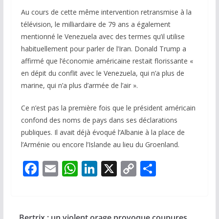
Au cours de cette même intervention retransmise à la
télévision, le milliardaire de 79 ans a également
mentionné le Venezuela avec des termes qu’il utilise
habituellement pour parler de l’Iran. Donald Trump a
affirmé que l’économie américaine restait florissante «
en dépit du conflit avec le Venezuela, qui n’a plus de
marine, qui n’a plus d’armée de l’air ».
Ce n’est pas la première fois que le président américain
confond des noms de pays dans ses déclarations
publiques. Il avait déjà évoqué l’Albanie à la place de
l’Arménie ou encore l’Islande au lieu du Groenland.
F
E
W
Li
X
C
P
ac
m
h
n
o
ar
e
ai
at
k
p
ta
b
l
s
e
y
g
Bertrix : un violent orage provoque coupures