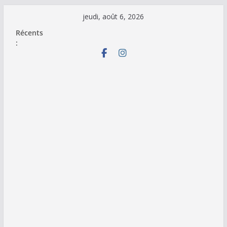
Passer
jeudi, août 6, 2026
au
Récents
contenu
: