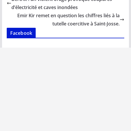
o
A
dI
Li
er
d’électricité et caves inondées
o
p
n
n
Emir Kir remet en question les chiffres liés à la
k
p
k
tutelle coercitive à Saint-Josse.
Facebook