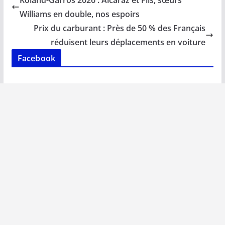
Roland-Garros 2026 : Alcaraz et Fils, sœurs
o
A
dI
Li
er
Williams en double, nos espoirs
o
p
n
n
Prix du carburant : Près de 50 % des Français
k
p
k
réduisent leurs déplacements en voiture
Facebook