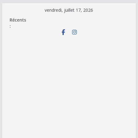
Passer
vendredi, juillet 17, 2026
au
Récents
contenu
: