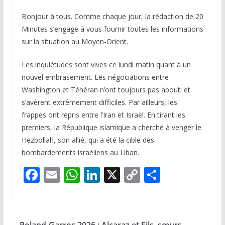
Bonjour à tous. Comme chaque jour, la rédaction de
20
Minutes
s’engage à vous fournir toutes les informations
sur la situation au Moyen-Orient.
Les inquiétudes sont vives ce lundi matin quant à un
nouvel embrasement. Les négociations entre
Washington et Téhéran n’ont toujours pas abouti et
s’avèrent extrêmement difficiles. Par ailleurs, les
frappes ont repris entre l’Iran et Israël. En tirant les
premiers, la République islamique a cherché à venger le
Hezbollah, son allié, qui a été la cible des
bombardements israéliens au Liban.
F
E
W
Li
X
C
P
ac
m
h
n
o
ar
e
ai
at
k
p
ta
b
l
s
e
y
g