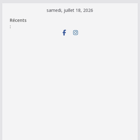
Passer
samedi, juillet 18, 2026
au
Récents
contenu
: