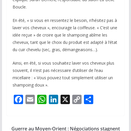
Boucle.
En été, « si vous en ressentez le besoin, n’hésitez pas à
laver vos cheveux », encourage la coiffeuse. « C’est une
idée reçue » de croire que le shampoing abîme les
cheveux, tant que le choix du produit est adapté à l’état
du cuir chevelu (sec, gras, démangeaisons…).
Ainsi, en été, si vous souhaitez laver vos cheveux plus
souvent, il n’est pas nécessaire d’utiliser de l’eau
micellaire : « Vous pouvez tout simplement utiliser un
shampoing doux ».
F
E
W
Li
X
C
P
ac
m
h
n
o
ar
e
ai
at
k
p
ta
b
l
s
e
y
g
Guerre au Moyen-Orient : Négociations stagnent