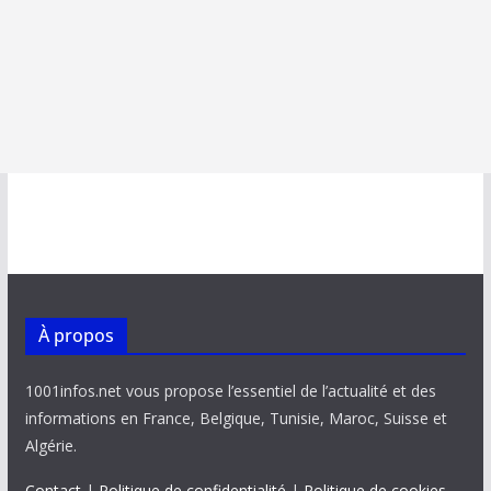
À propos
1001infos.net vous propose l’essentiel de l’actualité et des
informations en France, Belgique, Tunisie, Maroc, Suisse et
Algérie.
Contact
|
Politique de confidentialité
|
Politique de cookies