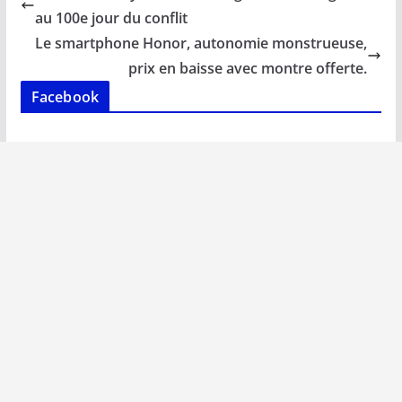
o
A
dI
Li
er
au 100e jour du conflit
o
p
n
n
Le smartphone Honor, autonomie monstrueuse,
k
p
k
prix en baisse avec montre offerte.
Facebook