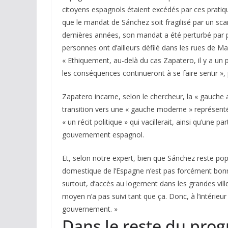
citoyens espagnols étaient excédés par ces pratiq
que le mandat de Sánchez soit fragilisé par un sca
dernières années, son mandat a été perturbé par p
personnes ont d’ailleurs défilé dans les rues de M
« Ethiquement, au-delà du cas Zapatero, il y a un
les conséquences continueront à se faire sentir », 
Zapatero incarne, selon le chercheur, la « gauche an
transition vers une « gauche moderne » représentée
« un récit politique » qui vacillerait, ainsi qu’une par
gouvernement espagnol.
Et, selon notre expert, bien que Sánchez reste popula
domestique de l’Espagne n’est pas forcément bonn
surtout, d’accès au logement dans les grandes vil
moyen n’a pas suivi tant que ça. Donc, à l’intérieu
gouvernement. »
Dans le reste du pro