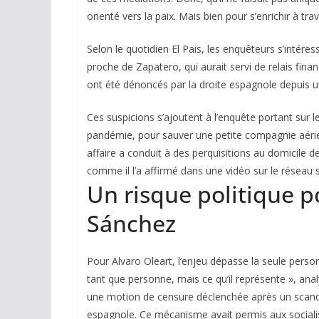
orienté vers la paix. Mais bien pour s’enrichir à tra
Selon le quotidien El Pais, les enquêteurs s’intér
proche de Zapatero, qui aurait servi de relais fin
ont été dénoncés par la droite espagnole depuis u
Ces suspicions s’ajoutent à l’enquête portant sur l
pandémie, pour sauver une petite compagnie aérien
affaire a conduit à des perquisitions au domicile 
comme il l’a affirmé dans une vidéo sur le réseau s
Un risque politique 
Sánchez
Pour Alvaro Oleart, l’enjeu dépasse la seule person
tant que personne, mais ce qu’il représente », ana
une motion de censure déclenchée après un scandal
espagnole. Ce mécanisme avait permis aux social