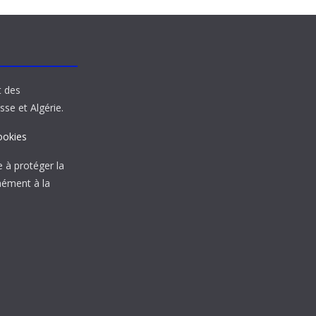
t des
sse et Algérie.
ookies
à protéger la
mément à la