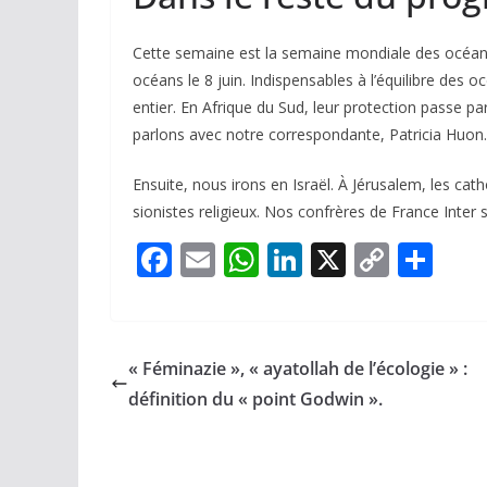
Cette semaine est la semaine mondiale des océan
océans le 8 juin. Indispensables à l’équilibre des
entier. En Afrique du Sud, leur protection passe p
parlons avec notre correspondante, Patricia Huon.
Ensuite, nous irons en Israël. À Jérusalem, les cat
sionistes religieux. Nos confrères de France Inter 
F
E
W
Li
X
C
P
ac
m
h
n
o
ar
e
ai
at
k
p
ta
b
l
s
e
y
g
« Féminazie », « ayatollah de l’écologie » :
o
A
dI
Li
er
définition du « point Godwin ».
o
p
n
n
k
p
k