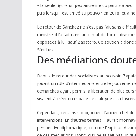
« la seule figure un peu ancienne du parti » à avoi
puis lorsqu’il est arrivé au pouvoir en 2018, et à 
Le retour de Sánchez ne s’est pas fait sans difficult
ministre, il l’a fait dans un climat de fortes divisio
opposées à lui, sauf Zapatero. Ce soutien a donc 
Sánchez.
Des médiations dout
Depuis le retour des socialistes au pouvoir, Zapa
jouant un rôle d’intermédiaire entre le gouverne
démarches ayant permis la libération de plusieurs 
visaient à créer un espace de dialogue et à favorise
Cependant, certains soupçonnent l’ancien chef du g
interventions. En d’autres termes, il aurait monn
perspective diplomatique, comme l’explique Alvaro Ole
de ces médiations. Donc, qu’il ne faisait pas uniqu