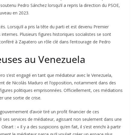
r soutenu Pedro Sánchez lorsqu’il a repris la direction du PSOE,
nouveau en 2023.
és. Lorsqu’il a pris la tête du parti et est devenu Premier
ns internes. Plusieurs figures historiques socialistes se sont
conféré à Zapatero un rôle clé dans l’entourage de Pedro
euses au Venezuela
tero s’est engagé en tant que médiateur avec le Venezuela,
ment de Nicolás Maduro et l’opposition, notamment dans des
figures politiques emprisonnées. Officiellement, ces médiations
r une sortie de crise.
ouvernement d’avoir tiré un profit financier de ces
ayé ses services de médiateur, agissant non seulement dans une
art : « Il y a des suspicions qu’en fait, il s’est enrichi à partir
ement le médiateur parce qu’il voulait créer un espace plus