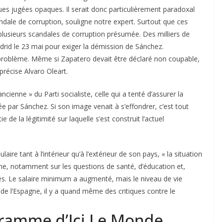
ues jugées opaques. Il serait donc particulièrement paradoxal
ndale de corruption, souligne notre expert. Surtout que ces
lusieurs scandales de corruption présumée. Des milliers de
adrid le 23 mai pour exiger la démission de Sánchez.
 problème. Même si Zapatero devait être déclaré non coupable,
précise Alvaro Oleart.
cienne » du Parti socialiste, celle qui a tenté d’assurer la
 par Sánchez. Si son image venait à s’effondrer, c’est tout
tie de la légitimité sur laquelle s’est construit l’actuel
ire tant à l’intérieur qu’à l’extérieur de son pays, « la situation
e, notamment sur les questions de santé, d’éducation et,
les. Le salaire minimum a augmenté, mais le niveau de vie
r de l’Espagne, il y a quand même des critiques contre le
gramme d’Ici Le Monde