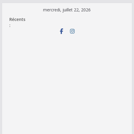
Passer
mercredi, juillet 22, 2026
au
Récents
contenu
: