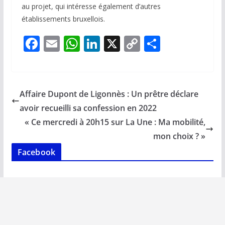
au projet, qui intéresse également d’autres
établissements bruxellois.
F
E
W
Li
X
C
P
ac
m
h
n
o
ar
e
ai
at
k
p
ta
b
l
s
e
y
g
Affaire Dupont de Ligonnès : Un prêtre déclare
o
A
dI
Li
er
avoir recueilli sa confession en 2022
o
p
n
n
« Ce mercredi à 20h15 sur La Une : Ma mobilité,
k
p
k
mon choix ? »
Facebook