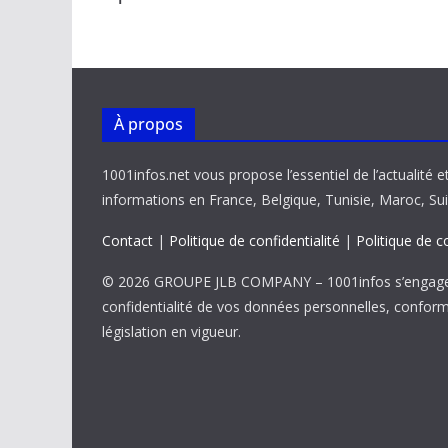
o
p
n
n
k
p
k
À propos
1001infos.net vous propose l’essentiel de l’actualité e
informations en France, Belgique, Tunisie, Maroc, Sui
Contact
|
Politique de confidentialité
|
Politique de c
© 2026 GROUPE JLB COMPANY – 1001infos s’engage 
confidentialité de vos données personnelles, confor
législation en vigueur.