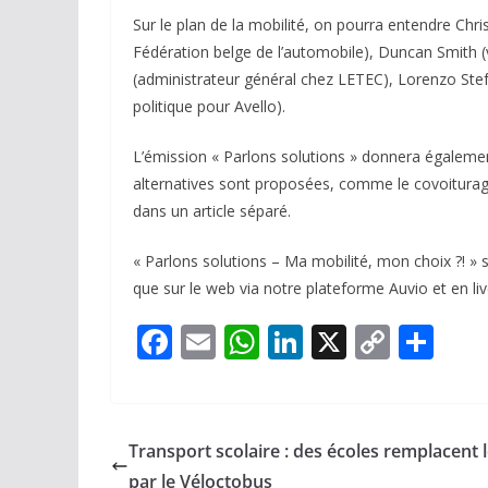
Sur le plan de la mobilité, on pourra entendre Ch
Fédération belge de l’automobile), Duncan Smith (
(administrateur général chez LETEC), Lorenzo Stef
politique pour Avello).
L’émission « Parlons solutions » donnera également
alternatives sont proposées, comme le covoiturage
dans un article séparé.
« Parlons solutions – Ma mobilité, mon choix ?! » s
que sur le web via notre plateforme Auvio et en li
F
E
W
Li
X
C
P
ac
m
h
n
o
ar
e
ai
at
k
p
ta
b
l
s
e
y
g
Transport scolaire : des écoles remplacent 
o
A
dI
Li
er
par le Véloctobus