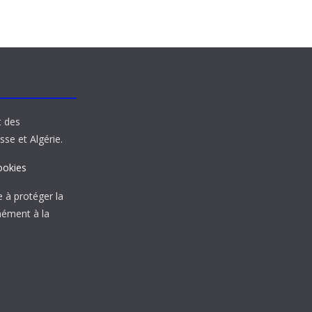
t des
sse et Algérie.
ookies
à protéger la
mément à la