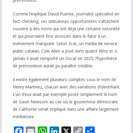
prémonition.
Comme l’explique David Puente, journalist spécialisé en
fact-checking, ces utilisateurs opportunistes s’attachent
souvent à des noms qui ont déjà une certaine notoriété
et qui pourraient être associés dans le futur à un
événement marquant. Selon 3cat, un média de service
public catalan, Cole Allen a joué dans quatre films et si
jamais il avait remporté un Oscar en 2025, l’hypothèse
de prémonition aurait pu paraître crédible.
Il existe également plusieurs comptes sous le nom de
Henry Martinez, chacun avec des variations d’identifiant.
L’un d’eux avait par exemple posté simplement le nom
de Gavin Newsom au cas où le gouverneur démocrate
de Californie serait impliqué dans une affaire largement
médiatisée.
F
E
W
Li
X
C
P