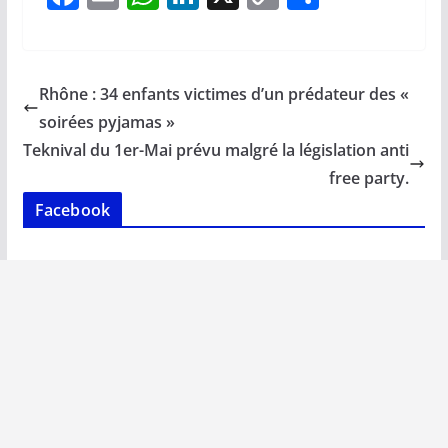
ac
m
h
n
o
ar
e
ai
at
k
p
ta
b
l
s
e
y
g
Rhône : 34 enfants victimes d’un prédateur des «
o
A
dI
Li
er
soirées pyjamas »
o
p
n
n
Teknival du 1er-Mai prévu malgré la législation anti
k
p
k
free party.
Facebook