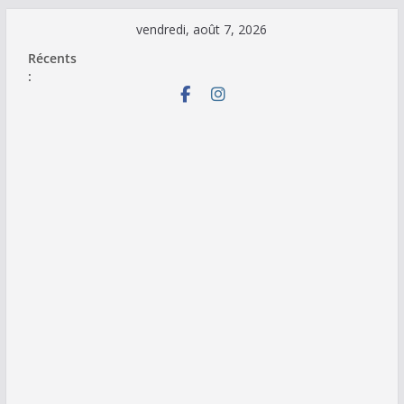
Passer
vendredi, août 7, 2026
au
Récents
contenu
: