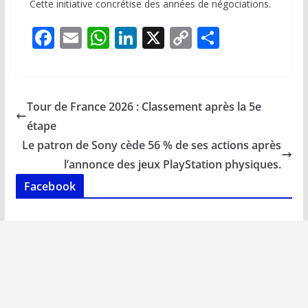
Cette initiative concrétise des années de négociations.
F
E
W
Li
X
C
P
ac
m
h
n
o
ar
e
ai
at
k
p
ta
b
l
s
e
y
g
Tour de France 2026 : Classement après la 5e
o
A
dI
Li
er
étape
o
p
n
n
Le patron de Sony cède 56 % de ses actions après
k
p
k
l’annonce des jeux PlayStation physiques.
Facebook