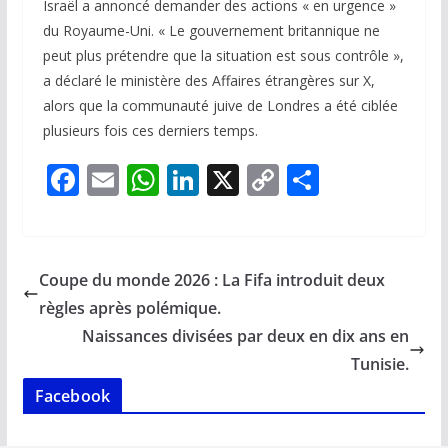
Israël a annoncé demander des actions « en urgence »
du Royaume-Uni. « Le gouvernement britannique ne
peut plus prétendre que la situation est sous contrôle »,
a déclaré le ministère des Affaires étrangères sur X,
alors que la communauté juive de Londres a été ciblée
plusieurs fois ces derniers temps.
F
E
W
Li
X
C
P
ac
m
h
n
o
ar
e
ai
at
k
p
ta
b
l
s
e
y
g
Coupe du monde 2026 : La Fifa introduit deux
o
A
dI
Li
er
règles après polémique.
o
p
n
n
Naissances divisées par deux en dix ans en
k
p
k
Tunisie.
Facebook