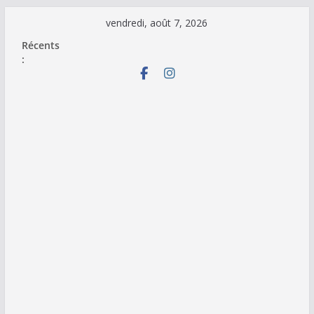
Passer
vendredi, août 7, 2026
au
Récents
contenu
: