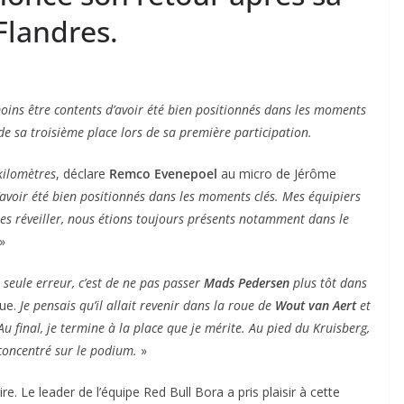
Flandres.
ins être contents d’avoir été bien positionnés dans les moments
t de sa troisième place lors de sa première participation.
kilomètres
, déclare
Remco Evenepoel
au micro de Jérôme
voir été bien positionnés dans les moments clés. Mes équipiers
 les réveiller, nous étions toujours présents notamment dans le
»
seule erreur, c’est de ne pas passer
Mads Pedersen
plus tôt dans
que.
Je pensais qu’il allait revenir dans la roue de
Wout van Aert
et
u final, je termine à la place que je mérite. Au pied du Kruisberg,
s concentré sur le podium.
»
. Le leader de l’équipe Red Bull Bora a pris plaisir à cette