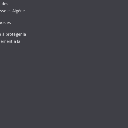
t des
sse et Algérie.
ookies
à protéger la
mément à la