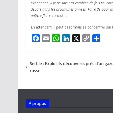
expérience. «
Je ne sais pas combien de fois j’ai e
départ dans les prochaines années. Faire 3e pour ma
qu’être fier
» conclut-il.
En attendant, il peut désormais se concentrer sur 
F
E
W
Li
X
C
P
ac
m
h
n
o
ar
e
ai
at
k
p
ta
b
l
s
e
y
g
Serbie : Explosifs découverts près d’un ga
o
A
dI
Li
er
russe
o
p
n
n
k
p
k
À propos