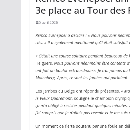
3e place au Tour des 
5 avril 2026
Remco Evenepoel a déclaré : « Nous pouvons néanmo
clés. » Il a également mentionné qu’il était satisfai
«
C’était une course solitaire pendant beaucoup de 
Helguers.
Nous pouvons néanmoins être contents d’a
ont fait un boulot extraordinaire. Je n’ai jamais dû
Molenberg. Après, ce sont les jambes qui parlaient.
Les jambes du Belge ont répondu présentes. «
Ma 
le Vieux Quaremont
, souligne le champion olympi
ça m’a obligé à résister pendant quelques minutes. A
j’ai compris que je n’allais pas revenir et je me sui
Un moment de fierté soutenu par une foule en délire