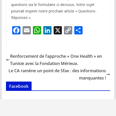
questions via le formulaire ci-dessous. Votre sujet
pourrait inspirer notre prochain article « Questions-
Réponses ».
F
E
W
Li
X
C
P
ac
m
h
n
o
ar
e
ai
at
k
p
ta
b
l
s
e
y
g
Renforcement de l’approche « One Health » en
o
A
dI
Li
er
Tunisie avec la Fondation Mérieux.
o
p
n
n
Le CA ramène un point de Sfax : des informations
k
p
k
manquantes !
Facebook