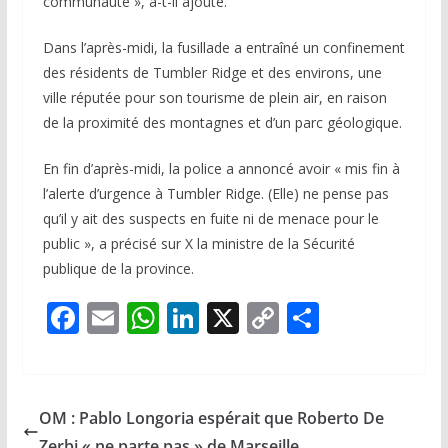
communauté », a-t-il ajouté.
Dans l’après-midi, la fusillade a entraîné un confinement
des résidents de Tumbler Ridge et des environs, une
ville réputée pour son tourisme de plein air, en raison
de la proximité des montagnes et d’un parc géologique.
En fin d’après-midi, la police a annoncé avoir « mis fin à
l’alerte d’urgence à Tumbler Ridge. (Elle) ne pense pas
qu’il y ait des suspects en fuite ni de menace pour le
public », a précisé sur X la ministre de la Sécurité
publique de la province.
F
E
W
Li
X
C
P
ac
m
h
n
o
ar
e
ai
at
k
p
ta
b
l
s
e
y
g
OM : Pablo Longoria espérait que Roberto De
o
A
dI
Li
er
Zerbi « ne parte pas » de Marseille