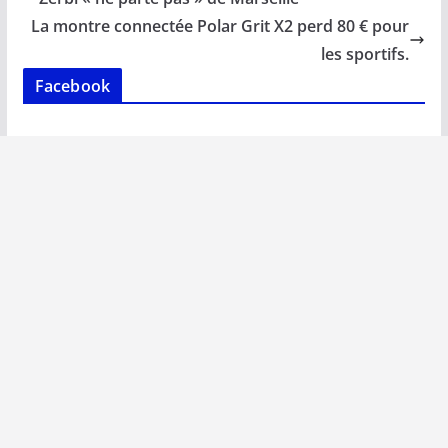
o
p
n
n
La montre connectée Polar Grit X2 perd 80 € pour
k
p
k
les sportifs.
Facebook