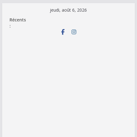
Passer
jeudi, août 6, 2026
au
Récents
contenu
: