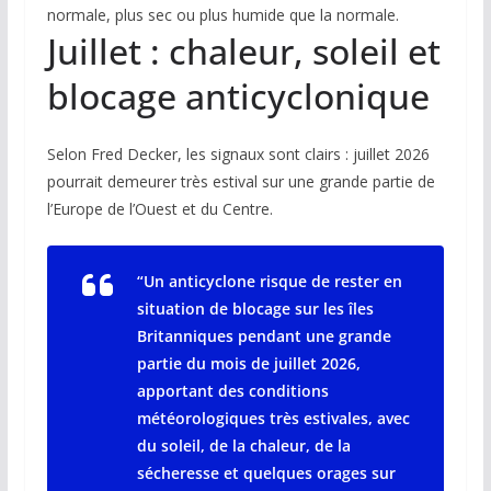
normale, plus sec ou plus humide que la normale.
Juillet : chaleur, soleil et
blocage anticyclonique
Selon Fred Decker, les signaux sont clairs : juillet 2026
pourrait demeurer très estival sur une grande partie de
l’Europe de l’Ouest et du Centre.
“Un anticyclone risque de rester en
situation de blocage sur les îles
Britanniques pendant une grande
partie du mois de juillet 2026,
apportant des conditions
météorologiques très estivales, avec
du soleil, de la chaleur, de la
sécheresse et quelques orages sur