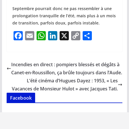
Septembre pourrait donc ne pas ressembler à une
prolongation tranquille de l’été, mais plus à un mois
de transition, parfois doux, parfois instable.
F
E
W
Li
X
C
P
ac
m
h
n
o
ar
e
ai
at
k
p
ta
b
l
s
e
y
g
Incendies en direct : pompiers blessés et dégâts à
o
A
dI
Li
er
Canet-en-Roussillon, ça brûle toujours dans l’Aude.
o
p
n
n
L’été cinéma d’Hugues Dayez : 1953, « Les
k
p
k
Vacances de Monsieur Hulot » avec Jacques Tati.
Facebook