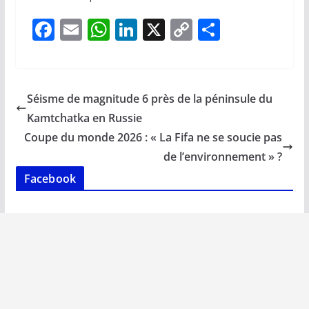
F
E
W
Li
X
C
P
ac
m
h
n
o
ar
e
ai
at
k
p
ta
b
l
s
e
y
g
Séisme de magnitude 6 près de la péninsule du
o
A
dI
Li
er
Kamtchatka en Russie
o
p
n
n
Coupe du monde 2026 : « La Fifa ne se soucie pas
k
p
k
de l’environnement » ?
Facebook