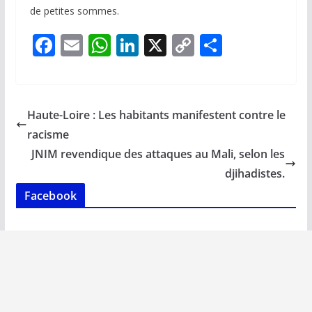
de petites sommes.
F
E
W
Li
X
C
P
ac
m
h
n
o
ar
e
ai
at
k
p
ta
b
l
s
e
y
g
Haute-Loire : Les habitants manifestent contre le
o
A
dI
Li
er
racisme
o
p
n
n
JNIM revendique des attaques au Mali, selon les
k
p
k
djihadistes.
Facebook