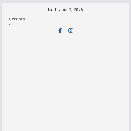
Passer
lundi, août 3, 2026
au
Récents
contenu
: