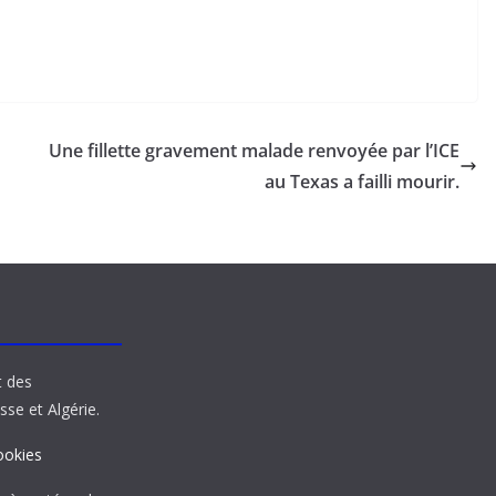
Une fillette gravement malade renvoyée par l’ICE
au Texas a failli mourir.
t des
sse et Algérie.
ookies