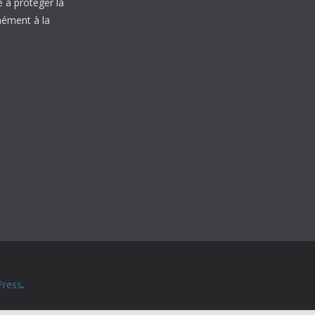
à protéger la
mément à la
ress
.