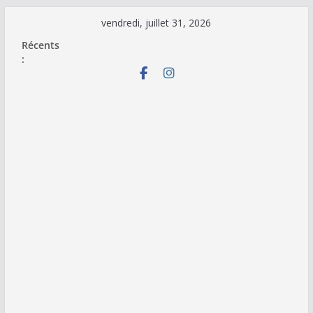
Passer
vendredi, juillet 31, 2026
au
Récents
contenu
: