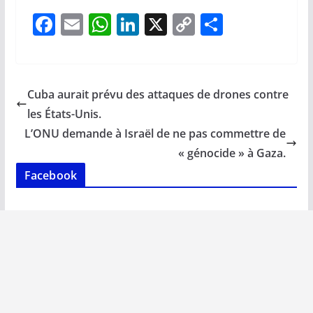
F
E
W
Li
X
C
P
ac
m
h
n
o
ar
e
ai
at
k
p
ta
b
l
s
e
y
g
Cuba aurait prévu des attaques de drones contre
o
A
dI
Li
er
les États-Unis.
o
p
n
n
L’ONU demande à Israël de ne pas commettre de
k
p
k
« génocide » à Gaza.
Facebook