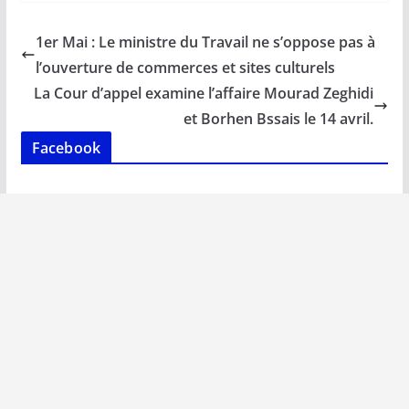
e
ai
at
k
p
ta
b
l
s
e
y
g
1er Mai : Le ministre du Travail ne s’oppose pas à
o
A
dI
Li
er
l’ouverture de commerces et sites culturels
o
p
n
n
La Cour d’appel examine l’affaire Mourad Zeghidi
k
p
k
et Borhen Bssais le 14 avril.
Facebook