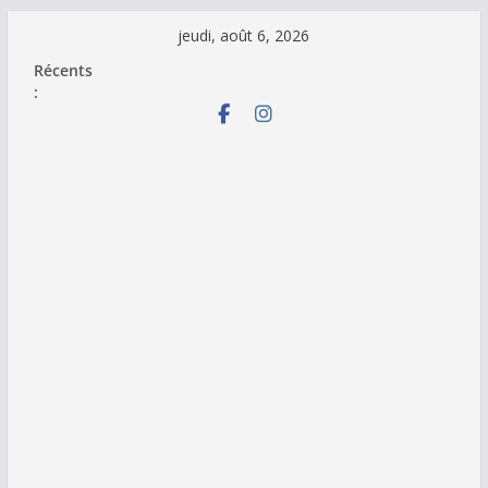
Passer
jeudi, août 6, 2026
au
Récents
contenu
: