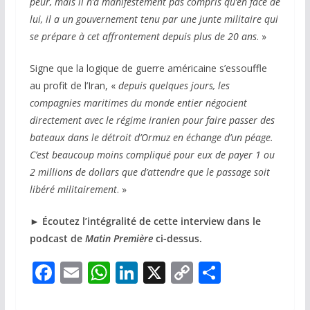
peur, mais il n’a manifestement pas compris qu’en face de
lui, il a un gouvernement tenu par une junte militaire qui
se prépare à cet affrontement depuis plus de 20 ans
. »
Signe que la logique de guerre américaine s’essouffle
au profit de l’Iran, «
depuis quelques jours, les
compagnies maritimes du monde entier négocient
directement avec le régime iranien pour faire passer des
bateaux dans le détroit d’Ormuz en échange d’un péage.
C’est beaucoup moins compliqué pour eux de payer 1 ou
2 millions de dollars que d’attendre que le passage soit
libéré militairement
. »
►
Écoutez l’intégralité de cette interview dans le
podcast de
Matin Première
ci-dessus.
F
E
W
Li
X
C
P
ac
m
h
n
o
ar