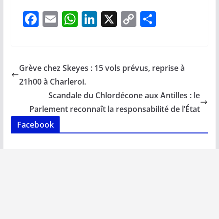
F
E
W
Li
X
C
P
ac
m
h
n
o
ar
e
ai
at
k
p
ta
b
l
s
e
y
g
Grève chez Skeyes : 15 vols prévus, reprise à
o
A
dI
Li
er
21h00 à Charleroi.
o
p
n
n
Scandale du Chlordécone aux Antilles : le
k
p
k
Parlement reconnaît la responsabilité de l’État
Facebook