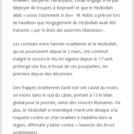
israélien, Benjamin Netanyahu, s’était engagé à ne pas
déployer de troupes à Beyrouth et que le Hezbollah
allait «
cesser totalement le feu
« . M. Rubio a précisé lors
de l’audition que l’engagement du Hezbollah avait été
transmis «
par le biais des autorités libanaises
« .
Les combats entre l’armée israélienne et le Hezbollah,
qui se poursuivent depuis le 2 mars, ont continué
malgré le cessez-le-feu en vigueur depuis le 17 avril,
prolongé une fois à l’issue de ces pourparlers, les
premiers depuis des décennies.
Des frappes israéliennes lundi soir ont causé au moins
six morts dans le sud du Liban, portant à 13 le bilan
global pour la journée, selon des sources libanaises. De
plus, le Hezbollah a revendiqué mardi une attaque à la
roquette contre un char israélien à Hadatha dans la
région, affirmant y lutter contre «
l’avancée des forces
israéliennes
« .