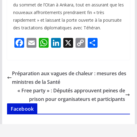
du sommet de l’Otan à Ankara, tout en assurant que les
nouveaux affrontements prendraient fin « très
rapidement » et laissant la porte ouverte à la poursuite
des tractations diplomatiques avec Téhéran.
F
E
W
Li
X
C
P
ac
m
h
n
o
ar
e
ai
at
k
p
ta
b
l
s
e
y
g
Préparation aux vagues de chaleur : mesures des
o
A
dI
Li
er
ministres de la Santé
o
p
n
n
« Free party » : Députés approuvent peines de
k
p
k
prison pour organisateurs et participants
Facebook