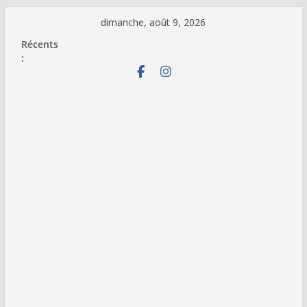
Passer
dimanche, août 9, 2026
au
Récents
contenu
: