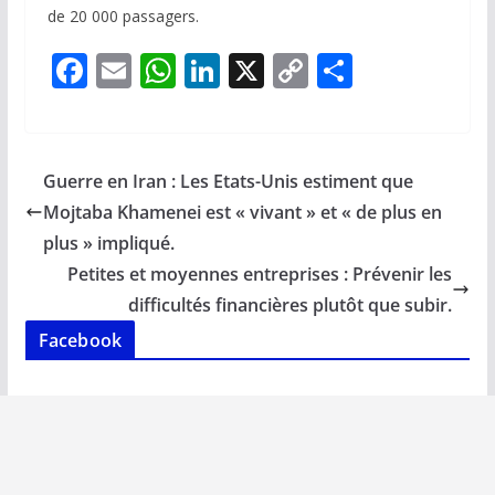
de 20 000 passagers.
F
E
W
Li
X
C
P
ac
m
h
n
o
ar
e
ai
at
k
p
ta
b
l
s
e
y
g
Guerre en Iran : Les Etats-Unis estiment que
o
A
dI
Li
er
Mojtaba Khamenei est « vivant » et « de plus en
o
p
n
n
plus » impliqué.
k
p
k
Petites et moyennes entreprises : Prévenir les
difficultés financières plutôt que subir.
Facebook