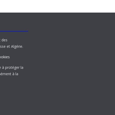
t des
sse et Algérie.
ookies
à protéger la
mément à la