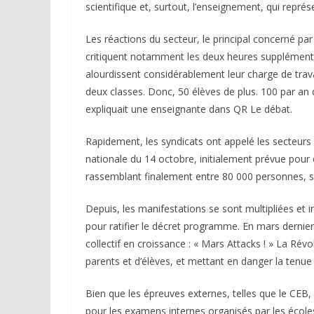
scientifique et, surtout, l’enseignement, qui repré
Les réactions du secteur, le principal concerné p
critiquent notamment les deux heures supplémenta
alourdissent considérablement leur charge de trav
deux classes. Donc, 50 élèves de plus. 100 par an 
expliquait une enseignante dans QR Le débat.
Rapidement, les syndicats ont appelé les secteurs
nationale du 14 octobre, initialement prévue pou
rassemblant finalement entre 80 000 personnes, sel
Depuis, les manifestations se sont multipliées et in
pour ratifier le décret programme. En mars dernie
collectif en croissance : « Mars Attacks ! » La Révol
parents et d’élèves, et mettant en danger la tenu
Bien que les épreuves externes, telles que le CEB, 
pour les examens internes organisés par les école