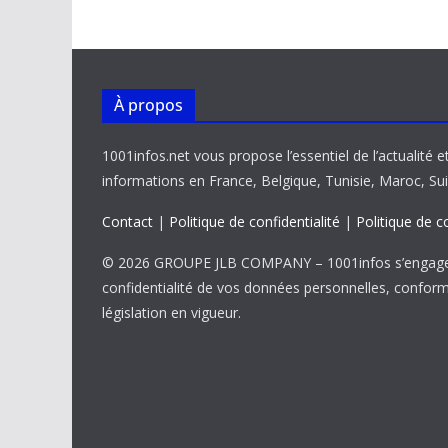
o
p
n
n
k
p
k
À propos
1001infos.net vous propose l’essentiel de l’actualité e
informations en France, Belgique, Tunisie, Maroc, Sui
Contact
|
Politique de confidentialité
|
Politique de c
© 2026 GROUPE JLB COMPANY – 1001infos s’engage 
confidentialité de vos données personnelles, confor
législation en vigueur.