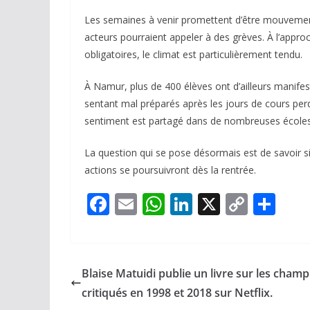
Les semaines à venir promettent d’être mouvemen
acteurs pourraient appeler à des grèves. À l’appr
obligatoires, le climat est particulièrement tendu.
À Namur, plus de 400 élèves ont d’ailleurs manife
sentant mal préparés après les jours de cours pe
sentiment est partagé dans de nombreuses écoles 
La question qui se pose désormais est de savoir s
actions se poursuivront dès la rentrée.
F
E
W
Li
X
C
P
ac
m
h
n
o
ar
e
ai
at
k
p
ta
b
l
s
e
y
g
Blaise Matuidi publie un livre sur les cham
o
A
dI
Li
er
critiqués en 1998 et 2018 sur Netflix.