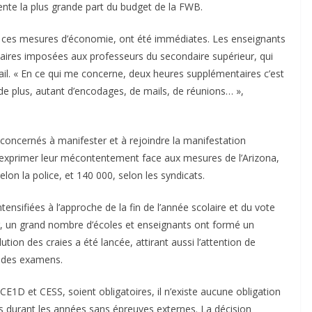
sente la plus grande part du budget de la FWB.
ar ces mesures d’économie, ont été immédiates. Les enseignants
ires imposées aux professeurs du secondaire supérieur, qui
ail. « En ce qui me concerne, deux heures supplémentaires c’est
de plus, autant d’encodages, de mails, de réunions… »,
 concernés à manifester et à rejoindre la manifestation
r exprimer leur mécontentement face aux mesures de l’Arizona,
on la police, et 140 000, selon les syndicats.
tensifiées à l’approche de la fin de l’année scolaire et du vote
r, un grand nombre d’écoles et enseignants ont formé un
ution des craies a été lancée, attirant aussi l’attention de
e des examens.
CE1D et CESS, soient obligatoires, il n’existe aucune obligation
s durant les années sans épreuves externes. La décision