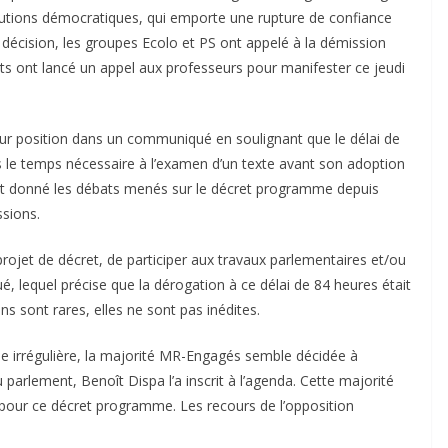
utions démocratiques, qui emporte une rupture de confiance
te décision, les groupes Ecolo et PS ont appelé à la démission
ts ont lancé un appel aux professeurs pour manifester ce jeudi
leur position dans un communiqué en soulignant que le délai de
s le temps nécessaire à l’examen d’un texte avant son adoption
étant donné les débats menés sur le décret programme depuis
ssions.
rojet de décret, de participer aux travaux parlementaires et/ou
, lequel précise que la dérogation à ce délai de 84 heures était
s sont rares, elles ne sont pas inédites.
me irrégulière, la majorité MR-Engagés semble décidée à
 parlement, Benoît Dispa l’a inscrit à l’agenda. Cette majorité
pour ce décret programme. Les recours de l’opposition