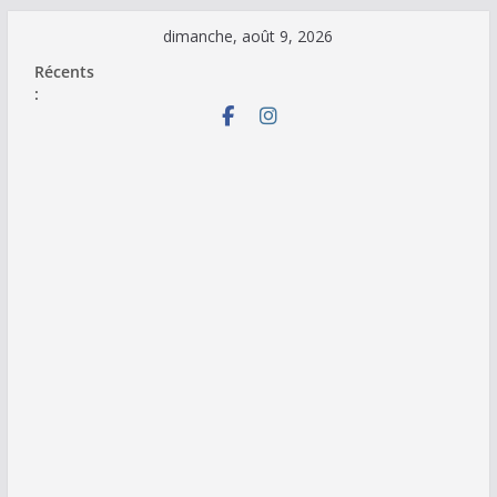
Passer
dimanche, août 9, 2026
au
Récents
contenu
: