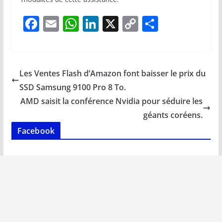
F
E
W
Li
X
C
P
ac
m
h
n
o
ar
e
ai
at
k
p
ta
b
l
s
e
y
g
Les Ventes Flash d’Amazon font baisser le prix du
o
A
dI
Li
er
SSD Samsung 9100 Pro 8 To.
o
p
n
n
AMD saisit la conférence Nvidia pour séduire les
k
p
k
géants coréens.
Facebook