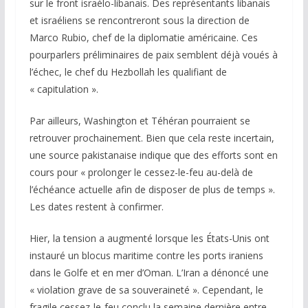
sur le front israélo-libanais. Des représentants libanais
et israéliens se rencontreront sous la direction de
Marco Rubio, chef de la diplomatie américaine. Ces
pourparlers préliminaires de paix semblent déjà voués à
l’échec, le chef du Hezbollah les qualifiant de
« capitulation ».
Par ailleurs, Washington et Téhéran pourraient se
retrouver prochainement. Bien que cela reste incertain,
une source pakistanaise indique que des efforts sont en
cours pour « prolonger le cessez-le-feu au-delà de
l’échéance actuelle afin de disposer de plus de temps ».
Les dates restent à confirmer.
Hier, la tension a augmenté lorsque les États-Unis ont
instauré un blocus maritime contre les ports iraniens
dans le Golfe et en mer d’Oman. L’Iran a dénoncé une
« violation grave de sa souveraineté ». Cependant, le
fragile cessez-le-feu conclu la semaine dernière entre