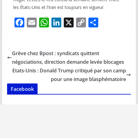
les États-Unis et l’Iran est toujours en vigueur.
F
E
W
Li
X
C
P
ac
m
h
n
o
ar
e
ai
at
k
p
ta
b
l
s
e
y
g
Grève chez Bpost : syndicats quittent
o
A
dI
Li
er
négociations, direction demande levée blocages
o
p
n
n
Etats-Unis : Donald Trump critiqué par son camp
k
p
k
pour une image blasphématoire
Facebook