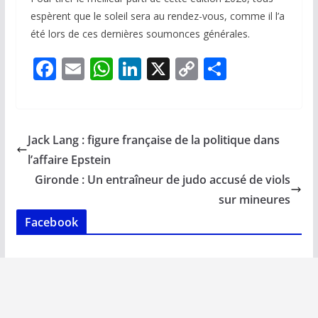
espèrent que le soleil sera au rendez-vous, comme il l’a
été lors de ces dernières soumonces générales.
F
E
W
Li
X
C
P
ac
m
h
n
o
ar
e
ai
at
k
p
ta
b
l
s
e
y
g
Jack Lang : figure française de la politique dans
o
A
dI
Li
er
l’affaire Epstein
o
p
n
n
Gironde : Un entraîneur de judo accusé de viols
k
p
k
sur mineures
Facebook