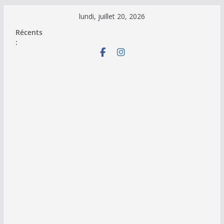
Passer
lundi, juillet 20, 2026
au
Récents
contenu
: