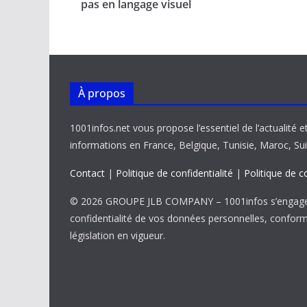
o
A
dI
Li
er
pas en langage visuel
o
p
n
n
k
p
k
À propos
1001infos.net vous propose l’essentiel de l’actualité e
informations en France, Belgique, Tunisie, Maroc, Sui
Contact
|
Politique de confidentialité
|
Politique de c
© 2026 GROUPE JLB COMPANY – 1001infos s’engage 
confidentialité de vos données personnelles, confor
législation en vigueur.