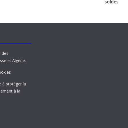
soldes
t des
sse et Algérie.
ookies
à protéger la
mément à la