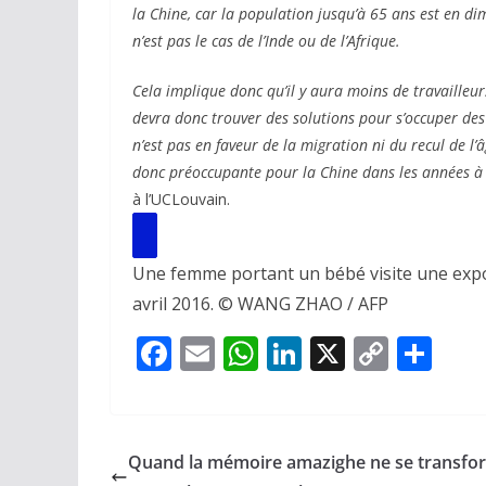
la Chine, car la population jusqu’à 65 ans est en di
n’est pas le cas de l’Inde ou de l’Afrique.
Cela implique donc qu’il y aura moins de travailleur
devra donc trouver des solutions pour s’occuper des 
n’est pas en faveur de la migration ni du recul de l’
donc préoccupante pour la Chine dans les années à 
à l’UCLouvain.
Une femme portant un bébé visite une expos
avril 2016. © WANG ZHAO / AFP
F
E
W
Li
X
C
P
ac
m
h
n
o
ar
e
ai
at
k
p
ta
b
l
s
e
y
g
Quand la mémoire amazighe ne se transfo