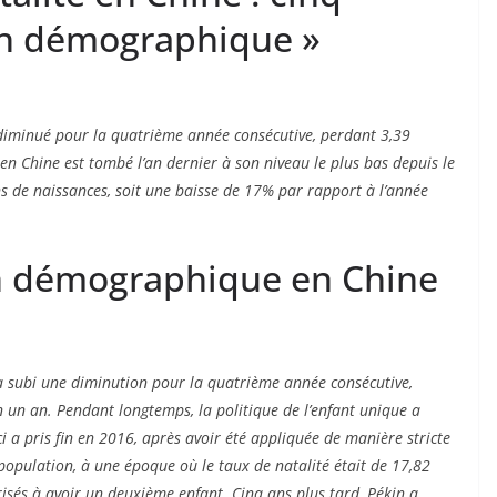
lin démographique »
a diminué pour la quatrième année consécutive, perdant 3,39
en Chine est tombé l’an dernier à son niveau le plus bas depuis le
ns de naissances, soit une baisse de 17% par rapport à l’année
ion démographique en Chine
 a subi une diminution pour la quatrième année consécutive,
n un an. Pendant longtemps, la politique de l’enfant unique a
ci a pris fin en 2016, après avoir été appliquée de manière stricte
population, à une époque où le taux de natalité était de 17,82
risés à avoir un deuxième enfant. Cinq ans plus tard, Pékin a