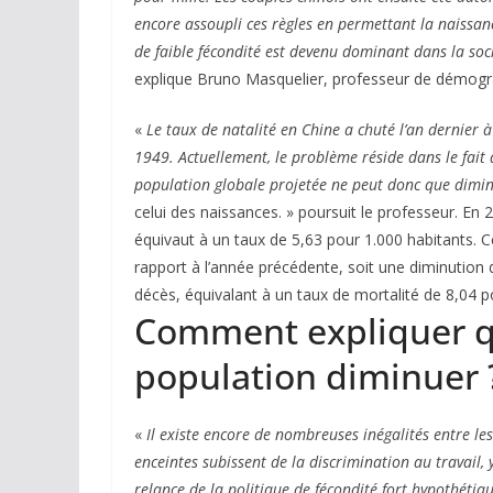
encore assoupli ces règles en permettant la naissanc
de faible fécondité est devenu dominant dans la soci
explique Bruno Masquelier, professeur de démogra
«
Le taux de natalité en Chine a chuté l’an dernier à
1949. Actuellement, le problème réside dans le fait 
population globale projetée ne peut donc que dimin
celui des naissances. » poursuit le professeur. En 
équivaut à un taux de 5,63 pour 1.000 habitants. C
rapport à l’année précédente, soit une diminution 
décès, équivalant à un taux de mortalité de 8,04 po
Comment expliquer qu
population diminuer 
«
Il existe encore de nombreuses inégalités entre l
enceintes subissent de la discrimination au travail, 
relance de la politique de fécondité fort hypothétiqu