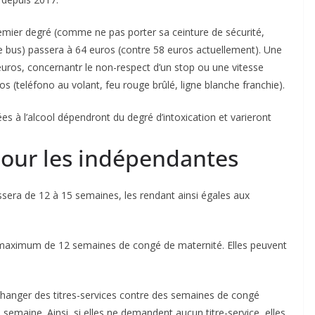
premier degré (comme ne pas porter sa ceinture de sécurité,
de bus) passera à 64 euros (contre 58 euros actuellement). Une
uros, concernantr le non-respect d’un stop ou une vitesse
os (teléfono au volant, feu rouge brûlé, ligne blanche franchie).
es à l’alcool dépendront du degré d’intoxication et varieront
our les indépendantes
sera de 12 à 15 semaines, les rendant ainsi égales aux
n maximum de 12 semaines de congé de maternité. Elles peuvent
 d’échanger des titres-services contre des semaines de congé
emaine. Ainsi, si elles ne demandent aucun titre-service, elles