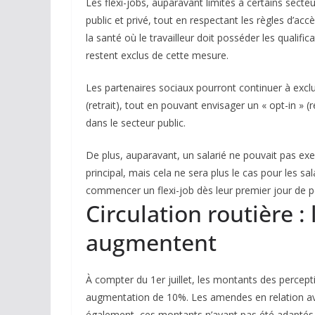
Les flexi-jobs, auparavant limités à certains sect
public et privé, tout en respectant les règles d’
la santé où le travailleur doit posséder les qualifi
restent exclus de cette mesure.
Les partenaires sociaux pourront continuer à exclu
(retrait), tout en pouvant envisager un « opt-in » (
dans le secteur public.
De plus, auparavant, un salarié ne pouvait pas exe
principal, mais cela ne sera plus le cas pour les sa
commencer un flexi-job dès leur premier jour de p
Circulation routière 
augmentent
À compter du 1er juillet, les montants des percept
augmentation de 10%. Les amendes en relation ave
également, ces montants n’ayant pas été adaptés