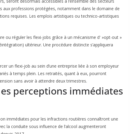
eurs, seront désormais accessibles à l’ensemble des secteurs
accès aux professions protégées, notamment dans le domaine de
cations requises. Les emplois artistiques ou technico-artistiques
re ou réguler les flexi-jobs grâce à un mécanisme d' »opt-out »
réintégration) ultérieur. Une procédure distincte s’appliquera
rcer un flexi-job au sein d’une entreprise liée à son employeur
lariés à temps plein. Les retraités, quant à eux, pourront
ension sans avoir à attendre deux trimestres.
: les perceptions immédiates
ion immédiates pour les infractions routières connaîtront une
c la conduite sous influence de l’alcool augmenteront
 depuis 2017.