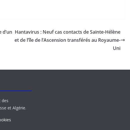
e d’un
Hantavirus : Neuf cas contacts de Sainte-Hélène
et de l’île de l’Ascension transférés au Royaume-
Uni
t des
sse et Algérie.
ookies