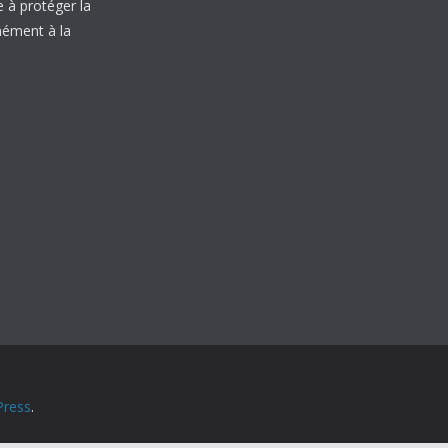
à protéger la
mément à la
ress
.