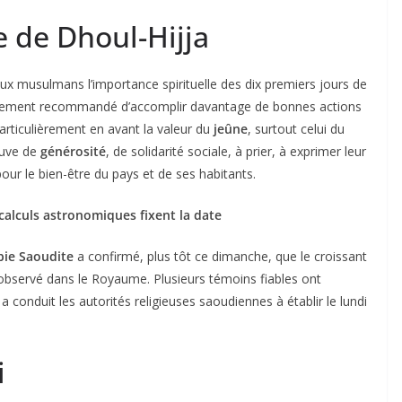
e de Dhoul-Hijja
aux musulmans l’importance spirituelle des dix premiers jours de
t fortement recommandé d’accomplir davantage de bonnes actions
rticulièrement en avant la valeur du
jeûne
, surtout celui du
reuve de
générosité
, de solidarité sociale, à prier, à exprimer leur
our le bien-être du pays et de ses habitants.
s calculs astronomiques fixent la date
bie Saoudite
a confirmé, plus tôt ce dimanche, que le croissant
é observé dans le Royaume. Plusieurs témoins fiables ont
 a conduit les autorités religieuses saoudiennes à établir le lundi
i