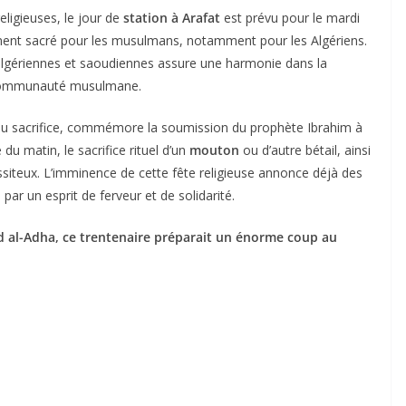
ligieuses, le jour de
station à Arafat
est prévu pour le mardi
ement sacré pour les musulmans, notamment pour les Algériens.
s algériennes et saoudiennes assure une harmonie dans la
 communauté musulmane.
du sacrifice, commémore la soumission du prophète Ibrahim à
 du matin, le sacrifice rituel d’un
mouton
ou d’autre bétail, ainsi
ssiteux. L’imminence de cette fête religieuse annonce déjà des
ar un esprit de ferveur et de solidarité.
Aïd al-Adha, ce trentenaire préparait un énorme coup au