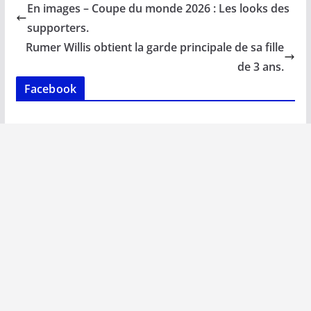
b
l
s
e
y
g
En images – Coupe du monde 2026 : Les looks des
o
A
dI
Li
er
supporters.
o
p
n
n
Rumer Willis obtient la garde principale de sa fille
k
p
k
de 3 ans.
Facebook