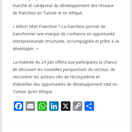
marché et catalyseur du développement des réseaux
de franchise en Tunisie et en Afrique.
« Kifech Nhel Franchise ? La franchise permet de
transformer une marque de confiance en opportunité
entrepreneuriale structurée, accompagnée et prête à se
développer. »
La matinée du 24 juin offrira aux participants la chance
de découvrir les nouvelles perspectives du secteur, de
rencontrer les acteurs clés de l’écosystème et
d’identifier des opportunités de développement tant en
Tunisie qu’en Afrique.
F
E
W
Li
X
C
P
ac
m
h
n
o
ar
e
ai
at
k
p
ta