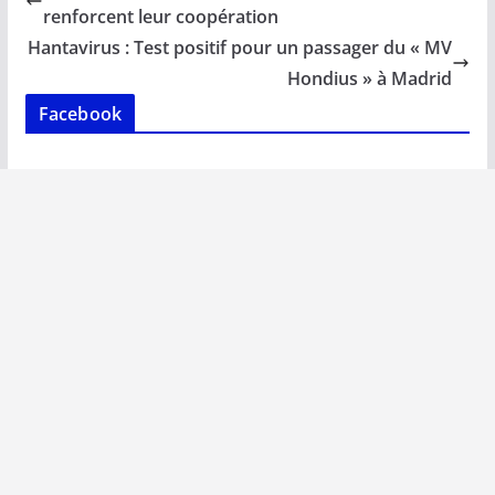
o
A
dI
Li
er
renforcent leur coopération
o
p
n
n
Hantavirus : Test positif pour un passager du « MV
k
p
k
Hondius » à Madrid
Facebook