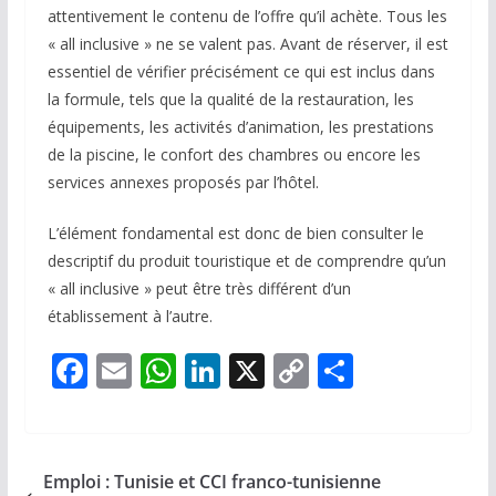
attentivement le contenu de l’offre qu’il achète. Tous les
« all inclusive » ne se valent pas. Avant de réserver, il est
essentiel de vérifier précisément ce qui est inclus dans
la formule, tels que la qualité de la restauration, les
équipements, les activités d’animation, les prestations
de la piscine, le confort des chambres ou encore les
services annexes proposés par l’hôtel.
L’élément fondamental est donc de bien consulter le
descriptif du produit touristique et de comprendre qu’un
« all inclusive » peut être très différent d’un
établissement à l’autre.
F
E
W
Li
X
C
P
ac
m
h
n
o
ar
e
ai
at
k
p
ta
b
l
s
e
y
g
Emploi : Tunisie et CCI franco-tunisienne