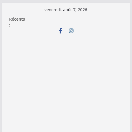
Passer
vendredi, août 7, 2026
au
Récents
contenu
: