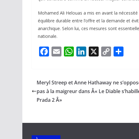
Mohamed Ali Helouas a mis en avant la nécessité de
équilibre durable entre l’offre et la demande et év
anarchique. Selon lui, ces mesures sont essentielles
nationale.
F
E
W
Li
X
C
P
ac
m
h
n
o
ar
e
ai
at
k
p
ta
b
l
s
e
y
g
Meryl Streep et Anne Hathaway ne s’oppos
o
A
dI
Li
er
pas à la maigreur dans Â« Le Diable s’habill
o
p
n
n
Prada 2 Â»
k
p
k