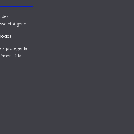
t des
sse et Algérie.
ookies
à protéger la
mément à la