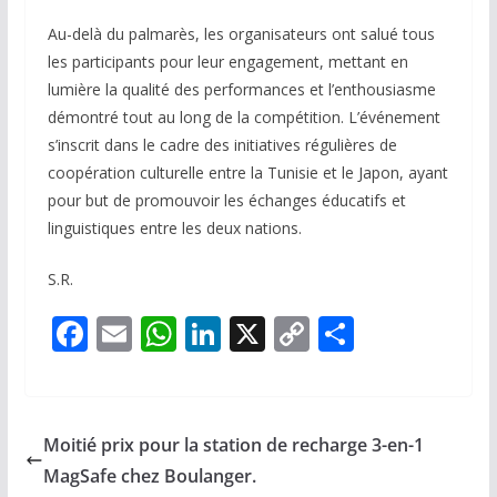
Au-delà du palmarès, les organisateurs ont salué tous
les participants pour leur engagement, mettant en
lumière la qualité des performances et l’enthousiasme
démontré tout au long de la compétition. L’événement
s’inscrit dans le cadre des initiatives régulières de
coopération culturelle entre la Tunisie et le Japon, ayant
pour but de promouvoir les échanges éducatifs et
linguistiques entre les deux nations.
S.R.
F
E
W
Li
X
C
P
ac
m
h
n
o
ar
e
ai
at
k
p
ta
b
l
s
e
y
g
Moitié prix pour la station de recharge 3-en-1
o
A
dI
Li
er
MagSafe chez Boulanger.