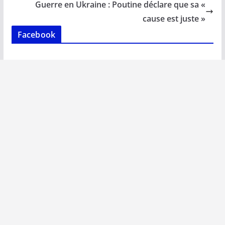
o
p
n
n
Guerre en Ukraine : Poutine déclare que sa «
k
p
k
cause est juste »
Facebook