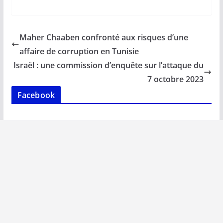
ac
m
h
n
o
ar
e
ai
at
k
p
ta
b
l
s
e
y
g
Maher Chaaben confronté aux risques d’une
o
A
dI
Li
er
affaire de corruption en Tunisie
o
p
n
n
Israël : une commission d’enquête sur l’attaque du
k
p
k
7 octobre 2023
Facebook