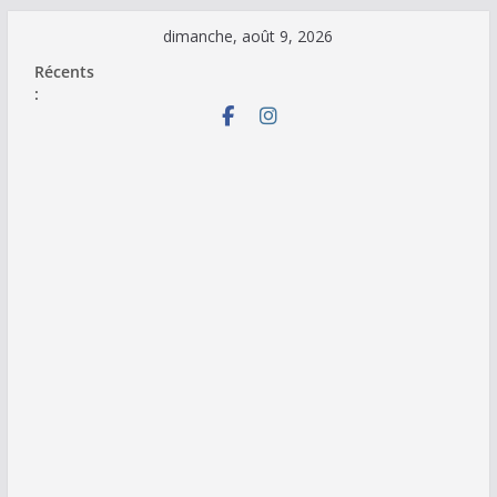
Passer
dimanche, août 9, 2026
au
Récents
contenu
: