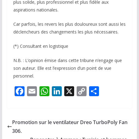
plus solide, plus professionnel et plus fidèle aux
aspirations nationales.
Car parfois, les revers les plus douloureux sont aussi les
déclencheurs des changements les plus nécessaires.
(*) Consultant en logistique
N.B. : L’opinion émise dans cette tribune n’engage que
son auteur. Elle est l’expression d’un point de vue
personnel.
F
E
W
Li
X
C
P
ac
m
h
n
o
ar
e
ai
at
k
p
ta
b
l
s
e
y
g
Promotion sur le ventilateur Dreo TurboPoly Fan
o
A
dI
Li
er
306.