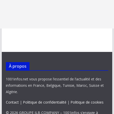
À propos
1001infos.net vous propose l’essentiel de l’actualité et des
informations en France, Belgique, Tunisie, Maroc, Suisse et
Algérie.
Contact
|
Politique de confidentialité
|
Politique de cookies
© 2026 GROUPE JLB COMPANY – 1001infos s’engage à