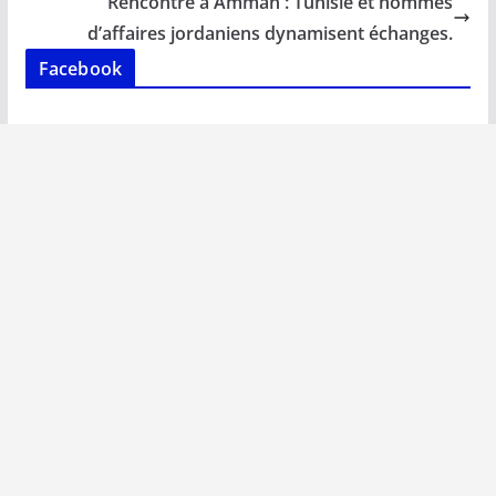
o
p
n
n
Rencontre à Amman : Tunisie et hommes
k
p
k
d’affaires jordaniens dynamisent échanges.
Facebook