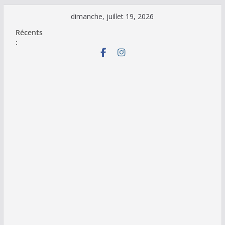
Passer
dimanche, juillet 19, 2026
au
Récents
contenu
: