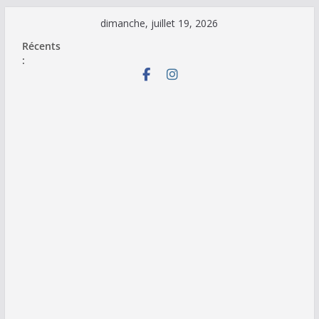
Passer
dimanche, juillet 19, 2026
au
Récents
contenu
: