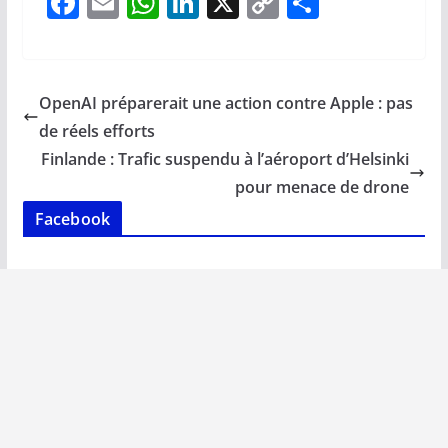
F
E
W
Li
X
C
P
ac
m
h
n
o
ar
e
ai
at
k
p
ta
b
l
s
e
y
g
OpenAI préparerait une action contre Apple : pas
o
A
dI
Li
er
de réels efforts
o
p
n
n
Finlande : Trafic suspendu à l’aéroport d’Helsinki
k
p
k
pour menace de drone
Facebook