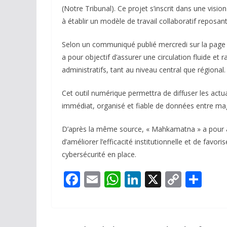
(Notre Tribunal). Ce projet s’inscrit dans une visio
à établir un modèle de travail collaboratif reposan
Selon un communiqué publié mercredi sur la page off
a pour objectif d’assurer une circulation fluide et 
administratifs, tant au niveau central que régional.
Cet outil numérique permettra de diffuser les actual
immédiat, organisé et fiable de données entre magi
D’après la même source, « Mahkamatna » a pour am
d’améliorer l’efficacité institutionnelle et de favor
cybersécurité en place.
F
E
W
Li
X
C
P
ac
m
h
n
o
ar
e
ai
at
k
p
ta