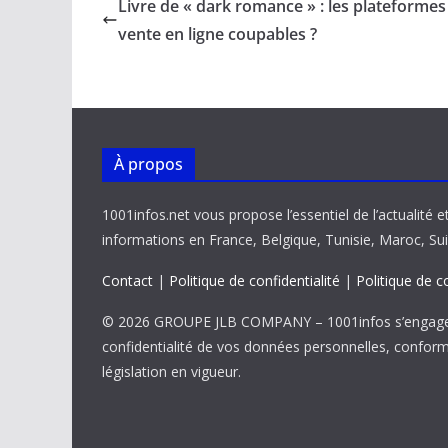
b
l
s
e
y
g
Livre de « dark romance » : les plateformes
o
A
dI
Li
er
vente en ligne coupables ?
o
p
n
n
k
p
k
À propos
1001infos.net vous propose l’essentiel de l’actualité e
informations en France, Belgique, Tunisie, Maroc, Sui
Contact
|
Politique de confidentialité
|
Politique de c
© 2026 GROUPE JLB COMPANY – 1001infos s’engage 
confidentialité de vos données personnelles, confor
législation en vigueur.