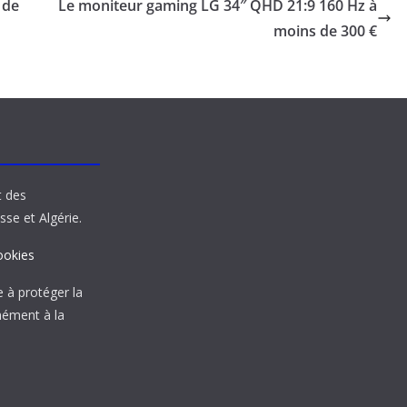
 de
Le moniteur gaming LG 34″ QHD 21:9 160 Hz à
moins de 300 €
t des
sse et Algérie.
ookies
à protéger la
mément à la