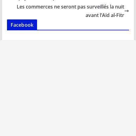
o
A
dI
Li
er
Les commerces ne seront pas surveillés la nuit
o
p
n
n
avant l’Aïd al-Fitr
k
p
k
Facebook