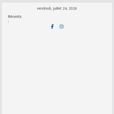
Passer
vendredi, juillet 24, 2026
au
Récents
contenu
: