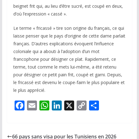
beignet frit qui, au lieu d’être sucré, est coupé en deux,
d’où l’expression « cassé ».
Le terme « fricassé » tire son origine du français, ce qui
laisse penser que le pays d’origine de cette dame parlait
français. D’autres explications évoquent l’influence
coloniale qui a abouti à l’adoption d’un mot
francophone pour désigner ce plat. Rapidement, ce
terme, tout comme le mets lui-même, a été retenu
pour désigner ce petit pain frit, coupé et garni. Depuis,
le fricassé est devenu le coupe-faim le plus populaire et
le plus apprécié.
F
E
W
Li
X
C
P
ac
m
h
n
o
ar
e
ai
at
k
p
ta
b
l
s
e
y
g
66 pays sans visa pour les Tunisiens en 2026