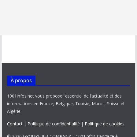
À propos
1001infos.net vous propose l’essentiel de l’actualité et des
informations en France, Belgique, Tunisie, Maroc, Suisse et
Algérie.
Contact
|
Politique de confidentialité
|
Politique de cookies
© 2026 GROUPE JLB COMPANY – 1001infos s’engage à