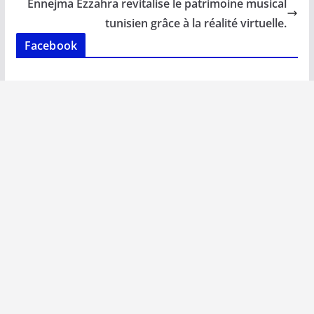
o
p
n
n
Ennejma Ezzahra revitalise le patrimoine musical
k
p
k
tunisien grâce à la réalité virtuelle.
Facebook