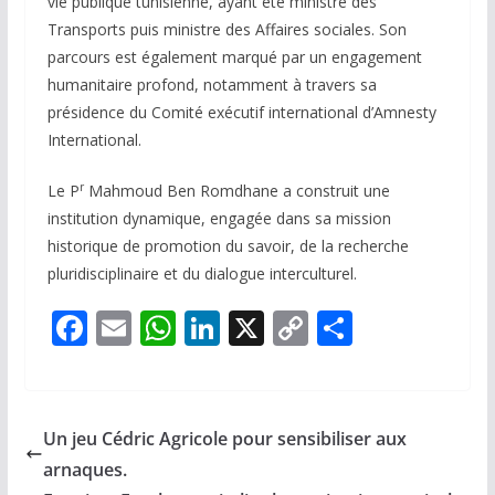
vie publique tunisienne, ayant été ministre des
Transports puis ministre des Affaires sociales. Son
parcours est également marqué par un engagement
humanitaire profond, notamment à travers sa
présidence du Comité exécutif international d’Amnesty
International.
r
Le P
Mahmoud Ben Romdhane a construit une
institution dynamique, engagée dans sa mission
historique de promotion du savoir, de la recherche
pluridisciplinaire et du dialogue interculturel.
F
E
W
Li
X
C
P
ac
m
h
n
o
ar
e
ai
at
k
p
ta
b
l
s
e
y
g
Un jeu Cédric Agricole pour sensibiliser aux
o
A
dI
Li
er
arnaques.