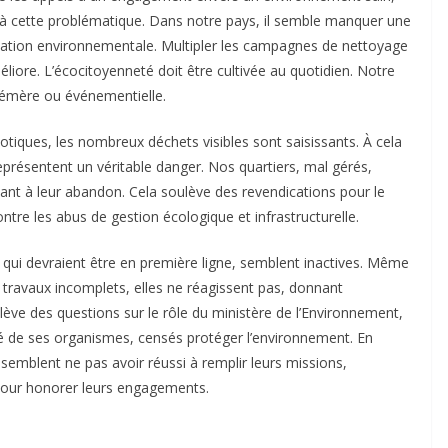
à cette problématique. Dans notre pays, il semble manquer une
adation environnementale. Multipler les campagnes de nettoyage
liore. L’écocitoyenneté doit être cultivée au quotidien. Notre
hémère ou événementielle.
tiques, les nombreux déchets visibles sont saisissants. À cela
représentent un véritable danger. Nos quartiers, mal gérés,
uisant à leur abandon. Cela soulève des revendications pour le
ntre les abus de gestion écologique et infrastructurelle.
, qui devraient être en première ligne, semblent inactives. Même
 travaux incomplets, elles ne réagissent pas, donnant
ève des questions sur le rôle du ministère de l’Environnement,
cité de ses organismes, censés protéger l’environnement. En
d semblent ne pas avoir réussi à remplir leurs missions,
our honorer leurs engagements.