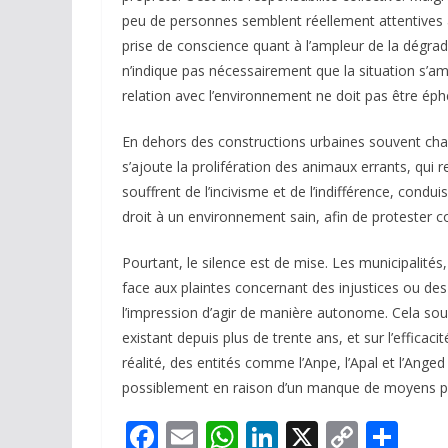
peu de personnes semblent réellement attentives 
prise de conscience quant à l’ampleur de la dégr
n’indique pas nécessairement que la situation s’amé
relation avec l’environnement ne doit pas être ép
En dehors des constructions urbaines souvent chao
s’ajoute la prolifération des animaux errants, qui 
souffrent de l’incivisme et de l’indifférence, cond
droit à un environnement sain, afin de protester co
Pourtant, le silence est de mise. Les municipalités
face aux plaintes concernant des injustices ou des
l’impression d’agir de manière autonome. Cela soul
existant depuis plus de trente ans, et sur l’effica
réalité, des entités comme l’Anpe, l’Apal et l’Ange
possiblement en raison d’un manque de moyens p
F
E
W
Li
X
C
P