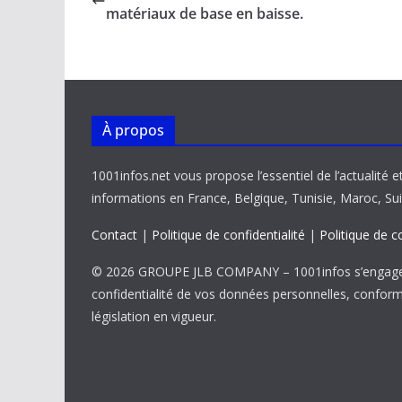
o
A
dI
Li
er
matériaux de base en baisse.
o
p
n
n
k
p
k
À propos
1001infos.net vous propose l’essentiel de l’actualité e
informations en France, Belgique, Tunisie, Maroc, Sui
Contact
|
Politique de confidentialité
|
Politique de c
© 2026 GROUPE JLB COMPANY – 1001infos s’engage 
confidentialité de vos données personnelles, confor
législation en vigueur.