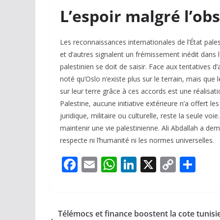
L’espoir malgré l’ob
Les reconnaissances internationales de l’État pales
et d’autres signalent un frémissement inédit dans 
palestinien se doit de saisir. Face aux tentatives d
noté qu’Oslo n’existe plus sur le terrain, mais que l
sur leur terre grâce à ces accords est une réalisa
Palestine, aucune initiative extérieure n’a offert les
juridique, militaire ou culturelle, reste la seule vo
maintenir une vie palestinienne. Ali Abdallah a de
respecte ni l’humanité ni les normes universelles.
F
E
W
Li
X
C
P
ac
m
h
n
o
ar
e
ai
at
k
p
ta
b
l
s
e
y
g
Télémocs et finance boostent la cote tunisi