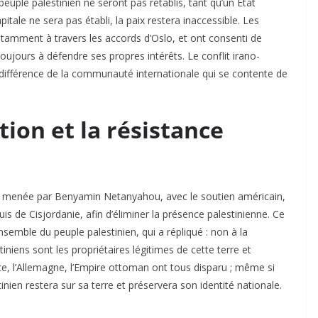
peuple palestinien ne seront pas rétablis, tant qu’un État
ale ne sera pas établi, la paix restera inaccessible. Les
notamment à travers les accords d’Oslo, et ont consenti de
jours à défendre ses propres intérêts. Le conflit irano-
indifférence de la communauté internationale qui se contente de
tion et la résistance
erre menée par Benyamin Netanyahou, avec le soutien américain,
is de Cisjordanie, afin d’éliminer la présence palestinienne. Ce
nsemble du peuple palestinien, qui a répliqué : non à la
iniens sont les propriétaires légitimes de cette terre et
nce, l’Allemagne, l’Empire ottoman ont tous disparu ; même si
tinien restera sur sa terre et préservera son identité nationale.