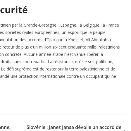
scurité
tinien par la Grande-Bretagne, l’Espagne, la Belgique, la France
les sociétés civiles européennes, un espoir que le peuple
’annulation des accords d’Oslo par la Knesset, Ali Abdallah a
e retour de plus d’un million six cent cinquante mille Palestiniens
tion concrète. Aucune armée arabe n’est venue libérer la
 droits sans contrepartie. La résistance, qu’elle soit politique,
ie. Le défi suprême est de rester sur la terre palestinienne et de
mandé une protection internationale contre un occupant qui ne
enne,
Slovénie : Janez Jansa dévoile un accord de