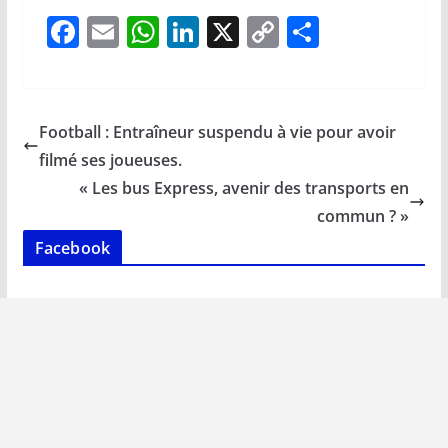
F
E
W
Li
X
C
P
ac
m
h
n
o
ar
e
ai
at
k
p
ta
b
l
s
e
y
g
Football : Entraîneur suspendu à vie pour avoir
o
A
dI
Li
er
filmé ses joueuses.
o
p
n
n
« Les bus Express, avenir des transports en
k
p
k
commun ? »
Facebook