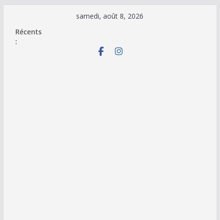
Passer
samedi, août 8, 2026
au
Récents
contenu
: