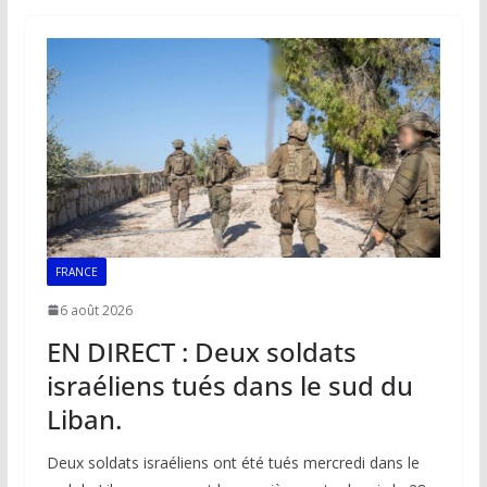
b
l
s
e
y
g
o
A
dI
Li
er
o
p
n
n
k
p
k
FRANCE
6 août 2026
EN DIRECT : Deux soldats
israéliens tués dans le sud du
Liban.
Deux soldats israéliens ont été tués mercredi dans le