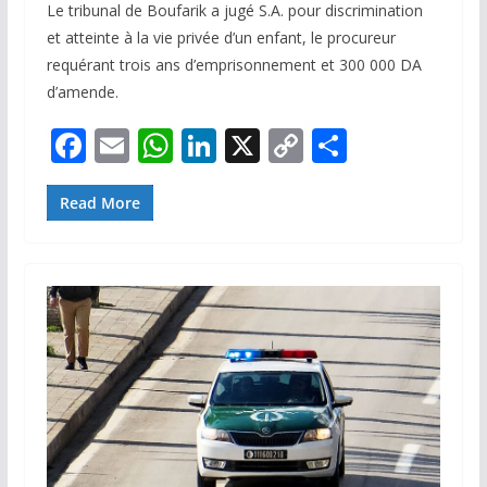
Le tribunal de Boufarik a jugé S.A. pour discrimination
et atteinte à la vie privée d’un enfant, le procureur
requérant trois ans d’emprisonnement et 300 000 DA
d’amende.
F
E
W
Li
X
C
P
ac
m
h
n
o
ar
e
ai
at
k
p
ta
Read More
b
l
s
e
y
g
o
A
dI
Li
er
o
p
n
n
k
p
k