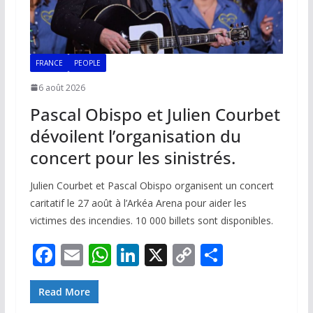
FRANCE
PEOPLE
6 août 2026
Pascal Obispo et Julien Courbet
dévoilent l’organisation du
concert pour les sinistrés.
Julien Courbet et Pascal Obispo organisent un concert
caritatif le 27 août à l’Arkéa Arena pour aider les
victimes des incendies. 10 000 billets sont disponibles.
F
E
W
Li
X
C
P
ac
m
h
n
o
ar
e
ai
at
k
p
ta
Read More