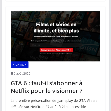
b
l
s
e
y
g
o
A
dI
Li
er
o
p
n
n
k
p
k
HIGH-TECH
6 août 2026
GTA 6 : faut-il s’abonner à
Netflix pour le visionner ?
La première présentation de gameplay de GTA VI sera
diffusée sur Netflix le 27 août à 21h, accessible