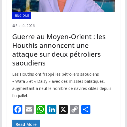
BELGIQUE
5 août 2026
Guerre au Moyen-Orient : les
Houthis annoncent une
attaque sur deux pétroliers
saoudiens
Les Houthis ont frappé les pétroliers saoudiens
« Wafa » et « Daisy » avec des missiles balistiques,
augmentant à neuf le nombre de navires ciblés depuis
fin juillet.
F
E
W
Li
X
C
P
ac
m
h
n
o
ar
Read More