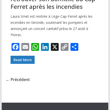
Ferret après les incendies
Laura Smet est rentrée à Lège-Cap-Ferret après les
incendies en Gironde, soutenant les pompiers et
annonçant un concert caritatif prévu le 27 août à
Floirac.
F
E
W
Li
X
C
P
ac
m
h
n
o
ar
e
ai
at
k
p
ta
Read More
b
l
s
e
y
g
o
A
dI
Li
er
← Précédent
o
p
n
n
k
p
k