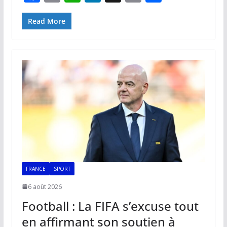
ac
m
h
n
o
ar
e
ai
at
k
p
ta
Read More
b
l
s
e
y
g
o
A
dI
Li
er
o
p
n
n
k
p
k
FRANCE
SPORT
6 août 2026
Football : La FIFA s’excuse tout
en affirmant son soutien à