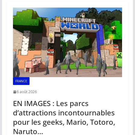
o
A
dI
Li
er
o
p
n
n
k
p
k
FRANCE
6 août 2026
EN IMAGES : Les parcs
d’attractions incontournables
pour les geeks, Mario, Totoro,
Naruto…