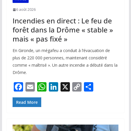
6 août 2026
Incendies en direct : Le feu de
forêt dans la Drôme « stable »
mais « pas fixé »
En Gironde, un mégafeu a conduit à l’évacuation de
plus de 220 000 personnes, maintenant considéré
comme « maîtrisé ». Un autre incendie a débuté dans la
Drôme.
F
E
W
Li
X
C
P
ac
m
h
n
o
ar
e
ai
at
k
p
ta
Read More
b
l
s
e
y
g
o
A
dI
Li
er