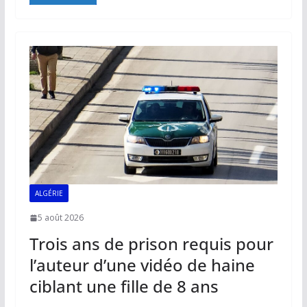
e
ai
at
k
p
ta
b
l
s
e
y
g
o
A
dI
Li
er
o
p
n
n
k
p
k
ALGÉRIE
5 août 2026
Trois ans de prison requis pour
l’auteur d’une vidéo de haine
ciblant une fille de 8 ans