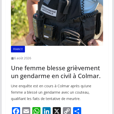
o
p
n
n
k
p
k
FRANCE
6 août 2026
Une femme blesse grièvement
un gendarme en civil à Colmar.
Une enquête est en cours à Colmar après qu’une
femme a blessé un gendarme avec un couteau,
qualifiant les faits de tentative de meurtre.
F
E
W
Li
X
C
P