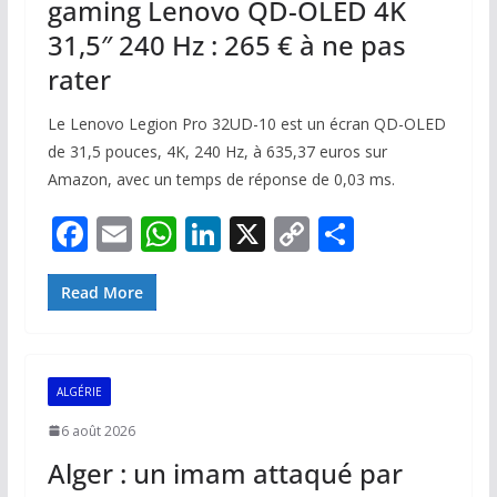
gaming Lenovo QD-OLED 4K
31,5″ 240 Hz : 265 € à ne pas
rater
Le Lenovo Legion Pro 32UD-10 est un écran QD-OLED
de 31,5 pouces, 4K, 240 Hz, à 635,37 euros sur
Amazon, avec un temps de réponse de 0,03 ms.
F
E
W
Li
X
C
P
ac
m
h
n
o
ar
e
ai
at
k
p
ta
Read More
b
l
s
e
y
g
o
A
dI
Li
er
ALGÉRIE
o
p
n
n
6 août 2026
k
p
k
Alger : un imam attaqué par