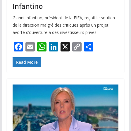
Infantino
Gianni Infantino, président de la FIFA, reçoit le soutien
de la direction malgré des critiques après un projet
avorté d’ouverture à des investisseurs privés.
F
E
W
Li
X
C
P
ac
m
h
n
o
ar
e
ai
at
k
p
ta
Read More
b
l
s
e
y
g
o
A
dI
Li
er
o
p
n
n
k
p
k