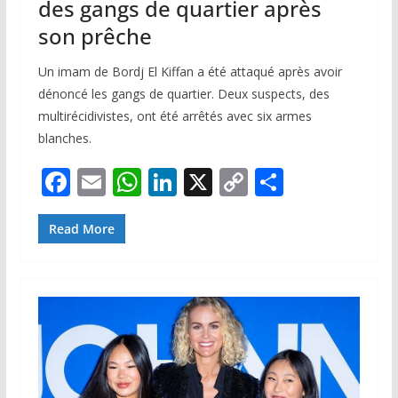
des gangs de quartier après
son prêche
Un imam de Bordj El Kiffan a été attaqué après avoir
dénoncé les gangs de quartier. Deux suspects, des
multirécidivistes, ont été arrêtés avec six armes
blanches.
F
E
W
Li
X
C
P
ac
m
h
n
o
ar
e
ai
at
k
p
ta
Read More
b
l
s
e
y
g
o
A
dI
Li
er
o
p
n
n
k
p
k