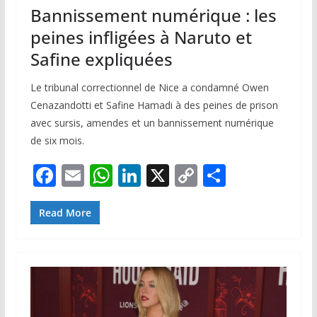
Bannissement numérique : les
peines infligées à Naruto et
Safine expliquées
Le tribunal correctionnel de Nice a condamné Owen
Cenazandotti et Safine Hamadi à des peines de prison
avec sursis, amendes et un bannissement numérique
de six mois.
F
E
W
Li
X
C
P
ac
m
h
n
o
ar
e
ai
at
k
p
ta
Read More
b
l
s
e
y
g
o
A
dI
Li
er
o
p
n
n
k
p
k