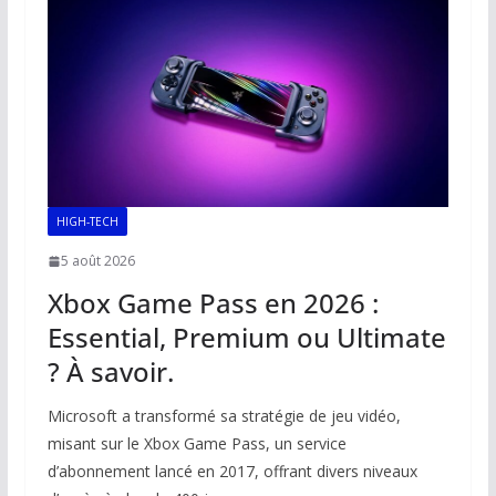
o
p
n
n
k
p
k
HIGH-TECH
5 août 2026
Xbox Game Pass en 2026 :
Essential, Premium ou Ultimate
? À savoir.
Microsoft a transformé sa stratégie de jeu vidéo,
misant sur le Xbox Game Pass, un service
d’abonnement lancé en 2017, offrant divers niveaux