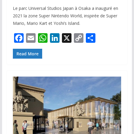
Le parc Universal Studios Japan à Osaka a inauguré en
2021 la zone Super Nintendo World, inspirée de Super
Mario, Mario Kart et Yoshi’s Island.
F
E
W
Li
X
C
P
ac
m
h
n
o
ar
e
ai
at
k
p
ta
Read More
b
l
s
e
y
g
o
A
dI
Li
er
o
p
n
n
k
p
k