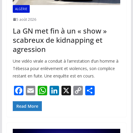
ALGÉRIE
5 août 2026
La GN met fin à un « show »
scabreux de kidnapping et
agression
Une vidéo virale a conduit à l’arrestation d’un homme à
Tébessa pour enlèvement et violences, son complice
restant en fuite. Une enquête est en cours.
F
E
W
Li
X
C
P
ac
m
h
n
o
ar
e
ai
at
k
p
ta
Read More
b
l
s
e
y
g
o
A
dI
Li
er