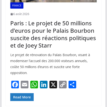
FRANCE
6 août 2026
Paris : Le projet de 50 millions
d’euros pour le Palais Bourbon
suscite des réactions politiques
et de Joey Starr
Le projet de rénovation du Palais Bourbon, visant à
moderniser l’accueil des 200.000 visiteurs annuels,
coûte 50 millions d’euros et suscite une forte
opposition.
F
E
W
Li
X
C
P
ac
m
h
n
o
ar
e
ai
at
k
p
ta
Read More