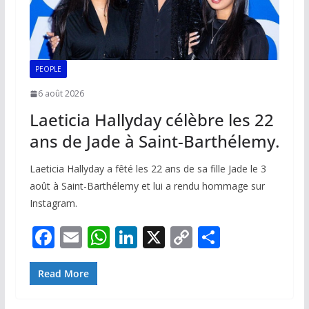
PEOPLE
6 août 2026
Laeticia Hallyday célèbre les 22
ans de Jade à Saint-Barthélemy.
Laeticia Hallyday a fêté les 22 ans de sa fille Jade le 3
août à Saint-Barthélemy et lui a rendu hommage sur
Instagram.
F
E
W
Li
X
C
P
ac
m
h
n
o
ar
e
ai
at
k
p
ta
Read More
b
l
s
e
y
g