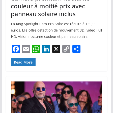
couleur à moitié prix avec
panneau solaire inclus
La Ring Spotlight Cam Pro Solar est réduite à 139,99
euros. Elle offre détection de mouvement 3D, vidéo Full
HD, vision nocturne couleur et panneau solaire.
F
E
W
Li
X
C
P
ac
m
h
n
o
ar
e
ai
at
k
p
ta
Read More
b
l
s
e
y
g
o
A
dI
Li
er
o
p
n
n
k
p
k