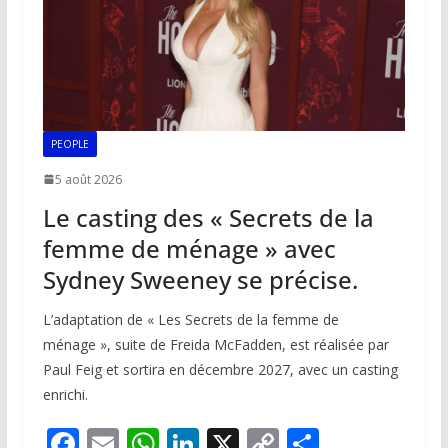
PEOPLE
5 août 2026
Le casting des « Secrets de la
femme de ménage » avec
Sydney Sweeney se précise.
L’adaptation de « Les Secrets de la femme de
ménage », suite de Freida McFadden, est réalisée par
Paul Feig et sortira en décembre 2027, avec un casting
enrichi.
F
E
W
Li
X
C
P