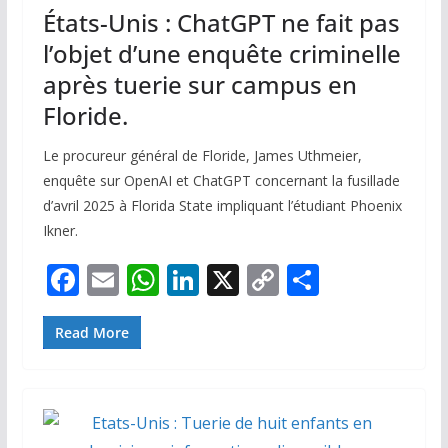
États-Unis : ChatGPT ne fait pas
l’objet d’une enquête criminelle
après tuerie sur campus en
Floride.
Le procureur général de Floride, James Uthmeier,
enquête sur OpenAI et ChatGPT concernant la fusillade
d’avril 2025 à Florida State impliquant l’étudiant Phoenix
Ikner.
F
E
W
Li
X
C
P
ac
m
h
n
o
ar
e
ai
at
k
p
ta
Read More
b
l
s
e
y
g
o
A
dI
Li
er
o
p
n
n