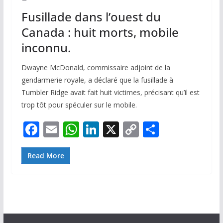
Fusillade dans l’ouest du
Canada : huit morts, mobile
inconnu.
Dwayne McDonald, commissaire adjoint de la
gendarmerie royale, a déclaré que la fusillade à
Tumbler Ridge avait fait huit victimes, précisant qu’il est
trop tôt pour spéculer sur le mobile.
F
E
W
Li
X
C
P
ac
m
h
n
o
ar
e
ai
at
k
p
ta
Read More
b
l
s
e
y
g
o
A
dI
Li
er
o
p
n
n