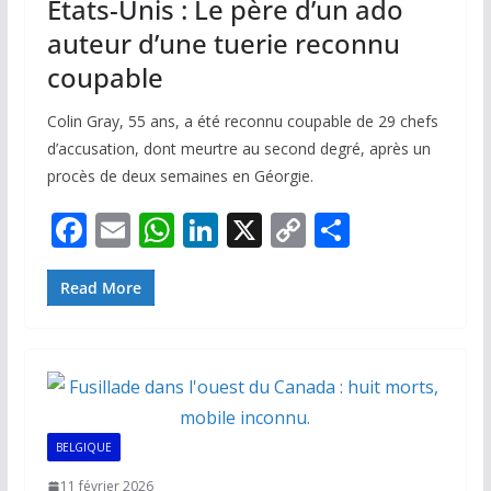
Etats-Unis : Le père d’un ado
auteur d’une tuerie reconnu
coupable
Colin Gray, 55 ans, a été reconnu coupable de 29 chefs
d’accusation, dont meurtre au second degré, après un
procès de deux semaines en Géorgie.
F
E
W
Li
X
C
P
ac
m
h
n
o
ar
e
ai
at
k
p
ta
Read More
b
l
s
e
y
g
o
A
dI
Li
er
o
p
n
n
k
p
k
BELGIQUE
11 février 2026