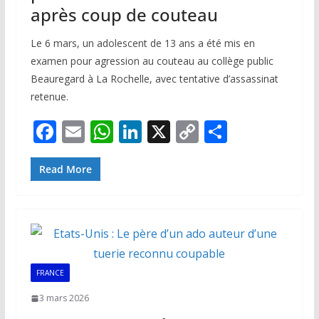
après coup de couteau
Le 6 mars, un adolescent de 13 ans a été mis en
examen pour agression au couteau au collège public
Beauregard à La Rochelle, avec tentative d’assassinat
retenue.
F
E
W
Li
X
C
P
ac
m
h
n
o
ar
e
ai
at
k
p
ta
Read More
b
l
s
e
y
g
o
A
dI
Li
er
o
p
n
n
k
p
k
FRANCE
3 mars 2026