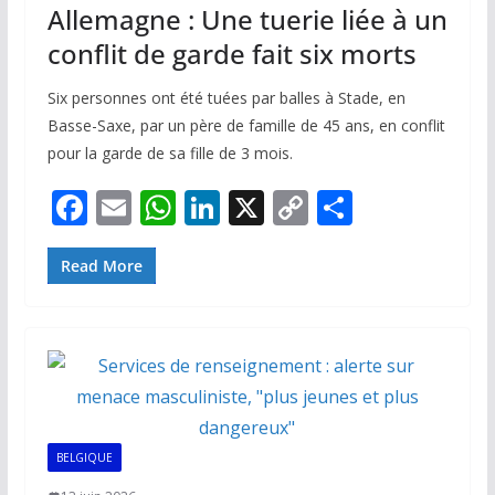
Allemagne : Une tuerie liée à un
conflit de garde fait six morts
Six personnes ont été tuées par balles à Stade, en
Basse-Saxe, par un père de famille de 45 ans, en conflit
pour la garde de sa fille de 3 mois.
F
E
W
Li
X
C
P
ac
m
h
n
o
ar
e
ai
at
k
p
ta
Read More
b
l
s
e
y
g
o
A
dI
Li
er
o
p
n
n
k
p
k
BELGIQUE