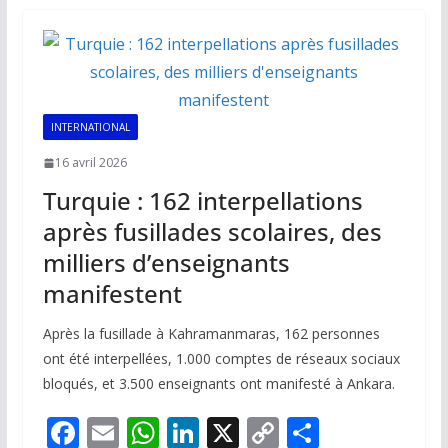
o
A
dI
Li
er
o
p
n
n
k
p
k
INTERNATIONAL
16 avril 2026
Turquie : 162 interpellations
après fusillades scolaires, des
milliers d’enseignants
manifestent
Après la fusillade à Kahramanmaras, 162 personnes
ont été interpellées, 1.000 comptes de réseaux sociaux
bloqués, et 3.500 enseignants ont manifesté à Ankara.
F
E
W
Li
X
C
P