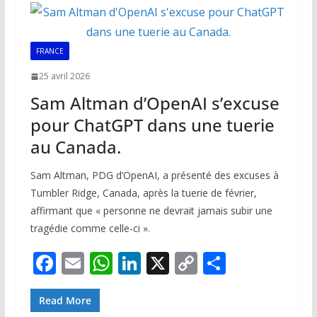
o
A
dI
Li
er
o
p
n
n
k
p
k
FRANCE
25 avril 2026
Sam Altman d’OpenAI s’excuse
pour ChatGPT dans une tuerie
au Canada.
Sam Altman, PDG d’OpenAI, a présenté des excuses à
Tumbler Ridge, Canada, après la tuerie de février,
affirmant que « personne ne devrait jamais subir une
tragédie comme celle-ci ».
F
E
W
Li
X
C
P
ac
m
h
n
o
ar
e
ai
at
k
p
ta
Read More