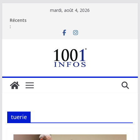
Passer
mardi, août 4, 2026
au
Récents
contenu
:
tuerie