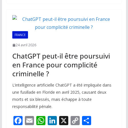
b
l
s
e
y
g
o
A
dI
Li
er
o
p
n
n
k
p
k
FRANCE
24 avril 2026
ChatGPT peut-il être poursuivi
en France pour complicité
criminelle ?
L’intelligence artificielle ChatGPT a été impliquée dans
une fusillade en Floride en avril 2025, causant deux
morts et six blessés, mais échappe à toute
responsabilité pénale.
F
E
W
Li
X
C
P