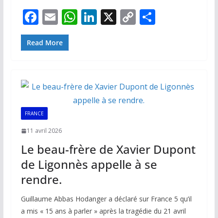
F
E
W
Li
X
C
P
ac
m
h
n
o
ar
e
ai
at
k
p
ta
Read More
b
l
s
e
y
g
o
A
dI
Li
er
o
p
n
n
k
p
k
FRANCE
11 avril 2026
Le beau-frère de Xavier Dupont
de Ligonnès appelle à se
rendre.
Guillaume Abbas Hodanger a déclaré sur France 5 qu’il
a mis « 15 ans à parler » après la tragédie du 21 avril