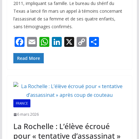
2011, impliquant sa famille. Le bureau du shérif du
Texas a lancé fin mars un appel à témoins concernant
l’assassinat de sa femme et de ses quatre enfants,
sans témoignages confirmés.
F
E
W
Li
X
C
P
ac
m
h
n
o
ar
e
ai
at
k
p
ta
Read More
b
l
s
e
y
g
o
A
dI
Li
er
o
p
n
n
k
p
k
FRANCE
6 mars 2026
La Rochelle : L’élève écroué
pour « tentative d’assassinat »