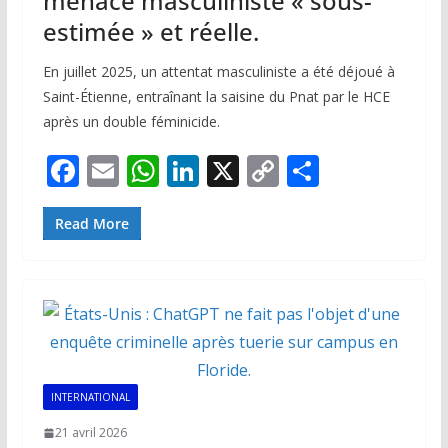
menace masculiniste « sous-
estimée » et réelle.
En juillet 2025, un attentat masculiniste a été déjoué à
Saint-Étienne, entraînant la saisine du Pnat par le HCE
après un double féminicide.
F
E
W
Li
X
C
P
ac
m
h
n
o
ar
e
ai
at
k
p
ta
Read More
b
l
s
e
y
g
o
A
dI
Li
er
o
p
n
n
k
p
k
INTERNATIONAL
21 avril 2026