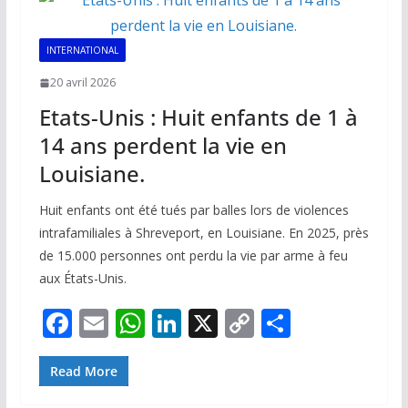
o
p
n
n
k
p
k
INTERNATIONAL
20 avril 2026
Etats-Unis : Huit enfants de 1 à
14 ans perdent la vie en
Louisiane.
Huit enfants ont été tués par balles lors de violences
intrafamiliales à Shreveport, en Louisiane. En 2025, près
de 15.000 personnes ont perdu la vie par arme à feu
aux États-Unis.
F
E
W
Li
X
C
P
ac
m
h
n
o
ar
e
ai
at
k
p
ta
Read More