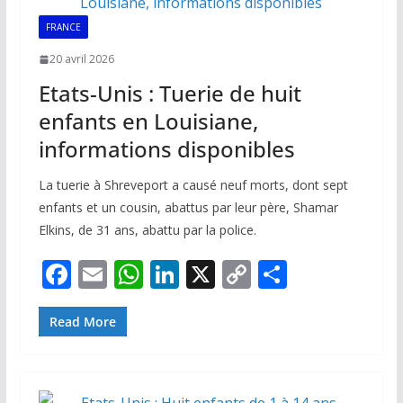
k
p
k
FRANCE
20 avril 2026
Etats-Unis : Tuerie de huit
enfants en Louisiane,
informations disponibles
La tuerie à Shreveport a causé neuf morts, dont sept
enfants et un cousin, abattus par leur père, Shamar
Elkins, de 31 ans, abattu par la police.
F
E
W
Li
X
C
P
ac
m
h
n
o
ar
e
ai
at
k
p
ta
Read More
b
l
s
e
y
g
o
A
dI
Li
er