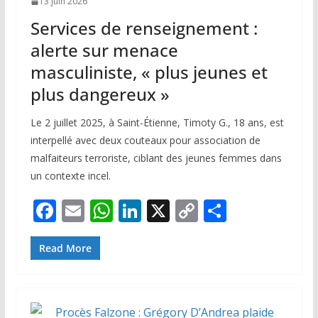
13 juin 2026
Services de renseignement :
alerte sur menace
masculiniste, « plus jeunes et
plus dangereux »
Le 2 juillet 2025, à Saint-Étienne, Timoty G., 18 ans, est
interpellé avec deux couteaux pour association de
malfaiteurs terroriste, ciblant des jeunes femmes dans
un contexte incel.
F
E
W
Li
X
C
P
ac
m
h
n
o
ar
e
ai
at
k
p
ta
Read More
b
l
s
e
y
g
o
A
dI
Li
er