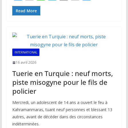
ac
m
h
n
o
ar
e
ai
at
k
p
ta
Read More
b
l
s
e
y
g
o
A
dI
Li
er
o
p
n
n
k
p
k
INTERNATIONAL
16 avril 2026
Tuerie en Turquie : neuf morts,
piste misogyne pour le fils de
policier
Mercredi, un adolescent de 14 ans a ouvert le feu à
Kahramanmaras, tuant neuf personnes et blessant 13
autres, avant de décéder dans des circonstances
indéterminées.