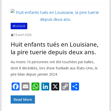
b
l
s
e
y
g
o
A
dI
Li
er
o
p
n
n
k
p
k
BELGIQUE
19 avril 2026
Huit enfants tués en Louisiane,
la pire tuerie depuis deux ans.
Au moins 10 personnes ont été touchées par balles,
dont 8 décédées, lors d’une fusillade aux États-Unis, le
pire bilan depuis janvier 2024.
F
E
W
Li
X
C
P
ac
m
h
n
o
ar
e
ai
at
k
p
ta
Read More
b
l
s
e
y
g