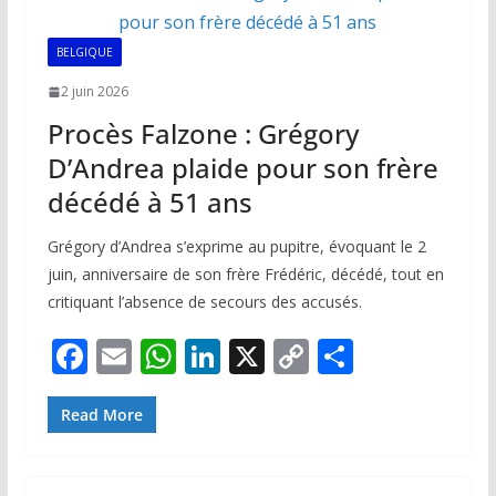
o
p
n
n
k
p
k
BELGIQUE
2 juin 2026
Procès Falzone : Grégory
D’Andrea plaide pour son frère
décédé à 51 ans
Grégory d’Andrea s’exprime au pupitre, évoquant le 2
juin, anniversaire de son frère Frédéric, décédé, tout en
critiquant l’absence de secours des accusés.
F
E
W
Li
X
C
P
ac
m
h
n
o
ar
e
ai
at
k
p
ta
Read More
b
l
s
e
y
g